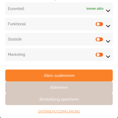
PRODUKTE ONLINE BESTELLEN Natürliches
Essentiell
Immer aktiv
Fußpeeling von Greenland
MEHR DAZU »
Funktional
Statistik
Marketing
Allen zustimmen
Ablehnen
Einstellung speichern
KONTAKT
DATENSCHUTZ
DATENSCHUTZERKLÄRUNG
IMPRESSUM & AGB