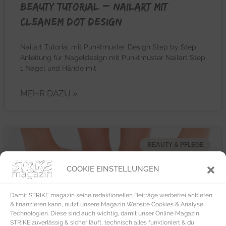
BEAUTY TUTORIAL – Nailart mit
cleanem Dot Design
Nailart Tutorial mit Punktmuster Design Step by Step
Anleitung für Nageldesign mit Punktmuster Nailart Step
1 Nägel und Hände mit
MEHR DAZU »
BEAUTY & PFLEGE
COOKIE EINSTELLUNGEN
Damit STRIKE magazin seine redaktionellen Beiträge werbefrei anbieten
& finanzieren kann, nutzt unsere Magazin Website Cookies & Analyse
Technologien. Diese sind auch wichtig, damit unser Online Magazin
STRIKE zuverlässig & sicher läuft, technisch alles funktioniert & du