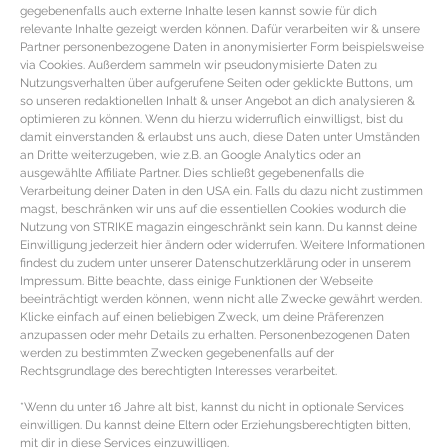
gegebenenfalls auch externe Inhalte lesen kannst sowie für dich
relevante Inhalte gezeigt werden können. Dafür verarbeiten wir & unsere
Partner personenbezogene Daten in anonymisierter Form beispielsweise
via Cookies. Außerdem sammeln wir pseudonymisierte Daten zu
Nutzungsverhalten über aufgerufene Seiten oder geklickte Buttons, um
so unseren redaktionellen Inhalt & unser Angebot an dich analysieren &
optimieren zu können. Wenn du hierzu widerruflich einwilligst, bist du
damit einverstanden & erlaubst uns auch, diese Daten unter Umständen
an Dritte weiterzugeben, wie z.B. an Google Analytics oder an
ausgewählte Affiliate Partner. Dies schließt gegebenenfalls die
Verarbeitung deiner Daten in den USA ein. Falls du dazu nicht zustimmen
magst, beschränken wir uns auf die essentiellen Cookies wodurch die
Nutzung von STRIKE magazin eingeschränkt sein kann. Du kannst deine
Einwilligung jederzeit hier ändern oder widerrufen. Weitere Informationen
findest du zudem unter unserer Datenschutzerklärung oder in unserem
Impressum. Bitte beachte, dass einige Funktionen der Webseite
beeinträchtigt werden können, wenn nicht alle Zwecke gewährt werden.
HAND & FUß – Die besten Produkte
Klicke einfach auf einen beliebigen Zweck, um deine Präferenzen
anzupassen oder mehr Details zu erhalten. Personenbezogenen Daten
und Tools für Pediküre und
werden zu bestimmten Zwecken gegebenenfalls auf der
Maniküre
Rechtsgrundlage des berechtigten Interesses verarbeitet.
*Wenn du unter 16 Jahre alt bist, kannst du nicht in optionale Services
Produkte & Tools für gepflegte Hände & Füße
einwilligen. Du kannst deine Eltern oder Erziehungsberechtigten bitten,
mit dir in diese Services einzuwilligen.
EMPFEHLUNGEN FÜR PEDIKÜRE UND MANIKÜRE