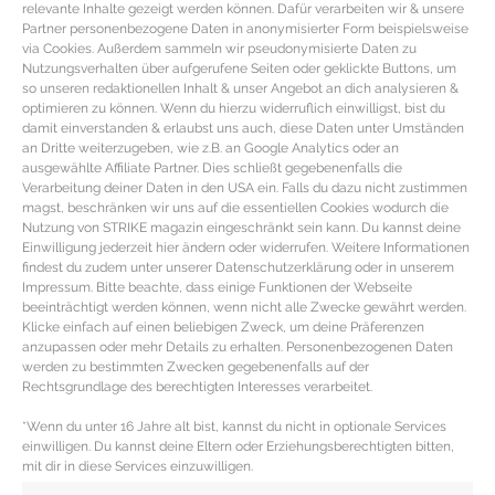
relevante Inhalte gezeigt werden können. Dafür verarbeiten wir & unsere
Partner personenbezogene Daten in anonymisierter Form beispielsweise
via Cookies. Außerdem sammeln wir pseudonymisierte Daten zu
Nutzungsverhalten über aufgerufene Seiten oder geklickte Buttons, um
so unseren redaktionellen Inhalt & unser Angebot an dich analysieren &
optimieren zu können. Wenn du hierzu widerruflich einwilligst, bist du
damit einverstanden & erlaubst uns auch, diese Daten unter Umständen
an Dritte weiterzugeben, wie z.B. an Google Analytics oder an
ausgewählte Affiliate Partner. Dies schließt gegebenenfalls die
Verarbeitung deiner Daten in den USA ein. Falls du dazu nicht zustimmen
magst, beschränken wir uns auf die essentiellen Cookies wodurch die
Nutzung von STRIKE magazin eingeschränkt sein kann. Du kannst deine
Einwilligung jederzeit hier ändern oder widerrufen. Weitere Informationen
findest du zudem unter unserer Datenschutzerklärung oder in unserem
Impressum. Bitte beachte, dass einige Funktionen der Webseite
REZEPT – Gemüsesalat im Glas mit
beeinträchtigt werden können, wenn nicht alle Zwecke gewährt werden.
Klicke einfach auf einen beliebigen Zweck, um deine Präferenzen
Avocado und Mango-Sesam-
anzupassen oder mehr Details zu erhalten. Personenbezogenen Daten
Dressing
werden zu bestimmten Zwecken gegebenenfalls auf der
Rechtsgrundlage des berechtigten Interesses verarbeitet.
Salat im Glas Rezept mit Gemüse & Mango Sesam
*Wenn du unter 16 Jahre alt bist, kannst du nicht in optionale Services
dressing Zutaten für den Gemüsesalat im Glas 1 reife
einwilligen. Du kannst deine Eltern oder Erziehungsberechtigten bitten,
mit dir in diese Services einzuwilligen.
Avocado 1