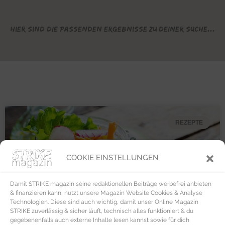
Hier sind die passenden Ergebnisse zu deiner Suche...
REZEPTE
COOKIE EINSTELLUNGEN
Damit STRIKE magazin seine redaktionellen Beiträge werbefrei anbieten
& finanzieren kann, nutzt unsere Magazin Website Cookies & Analyse
Technologien. Diese sind auch wichtig, damit unser Online Magazin
STRIKE zuverlässig & sicher läuft, technisch alles funktioniert & du
gegebenenfalls auch externe Inhalte lesen kannst sowie für dich