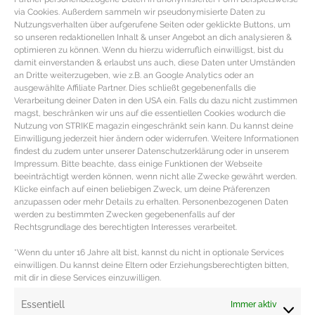
via Cookies. Außerdem sammeln wir pseudonymisierte Daten zu
Nutzungsverhalten über aufgerufene Seiten oder geklickte Buttons, um
so unseren redaktionellen Inhalt & unser Angebot an dich analysieren &
optimieren zu können. Wenn du hierzu widerruflich einwilligst, bist du
damit einverstanden & erlaubst uns auch, diese Daten unter Umständen
an Dritte weiterzugeben, wie z.B. an Google Analytics oder an
ausgewählte Affiliate Partner. Dies schließt gegebenenfalls die
Verarbeitung deiner Daten in den USA ein. Falls du dazu nicht zustimmen
magst, beschränken wir uns auf die essentiellen Cookies wodurch die
Nutzung von STRIKE magazin eingeschränkt sein kann. Du kannst deine
Einwilligung jederzeit hier ändern oder widerrufen. Weitere Informationen
findest du zudem unter unserer Datenschutzerklärung oder in unserem
Impressum. Bitte beachte, dass einige Funktionen der Webseite
beeinträchtigt werden können, wenn nicht alle Zwecke gewährt werden.
REZEPT – Vegane Energy Balls
Klicke einfach auf einen beliebigen Zweck, um deine Präferenzen
anzupassen oder mehr Details zu erhalten. Personenbezogenen Daten
werden zu bestimmten Zwecken gegebenenfalls auf der
Rezept für Vegane Rohkostpralinen Zutaten für die
Rechtsgrundlage des berechtigten Interesses verarbeitet.
gesunden Rohkost-Pralinen 70 g Mandeln 75 g Datteln
*Wenn du unter 16 Jahre alt bist, kannst du nicht in optionale Services
45 g getrocknete Aprikosen 30
einwilligen. Du kannst deine Eltern oder Erziehungsberechtigten bitten,
mit dir in diese Services einzuwilligen.
MEHR DAZU »
Essentiell
Immer aktiv