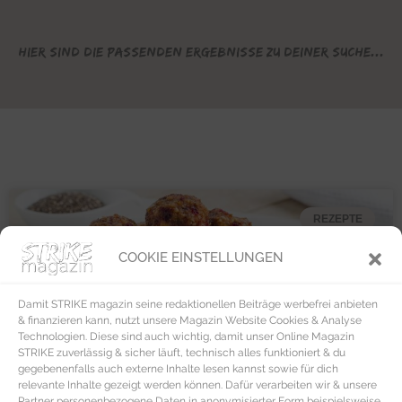
Hier sind die passenden Ergebnisse zu deiner Suche...
REZEPTE
COOKIE EINSTELLUNGEN
Damit STRIKE magazin seine redaktionellen Beiträge werbefrei anbieten
& finanzieren kann, nutzt unsere Magazin Website Cookies & Analyse
Technologien. Diese sind auch wichtig, damit unser Online Magazin
STRIKE zuverlässig & sicher läuft, technisch alles funktioniert & du
gegebenenfalls auch externe Inhalte lesen kannst sowie für dich
relevante Inhalte gezeigt werden können. Dafür verarbeiten wir & unsere
Partner personenbezogene Daten in anonymisierter Form beispielsweise