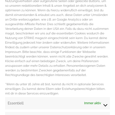
Nutzungsverhalten über aufgerufene Seiten oder geklickte Buttons, um
so unseren redaktionellen Inhalt & unser Angebot an dich analysieren &
optimieren zu können. Wenn du hierzu widerruflich einwilligst, bist du
damit einverstanden & erlaubst uns auch, diese Daten unter Umständen
an Dritte weiterzugeben, wie z.B. an Google Analytics oder an
ausgewählte Affiliate Partner. Dies schließt gegebenenfalls die
Verarbeitung deiner Daten in den USA ein. Falls du dazu nicht zustimmen
magst, beschränken wir uns auf die essentiellen Cookies wodurch die
Nutzung von STRIKE magazin eingeschränkt sein kann. Du kannst deine
Einwilligung jederzeit hier ändern oder widerrufen. Weitere Informationen
findest du zudem unter unserer Datenschutzerklärung oder in unserem
Impressum. Bitte beachte, dass einige Funktionen der Webseite
beeinträchtigt werden können, wenn nicht alle Zwecke gewährt werden.
INVESTMENT PIECES – Weekender in
Klicke einfach auf einen beliebigen Zweck, um deine Präferenzen
braunem Leder
anzupassen oder mehr Details zu erhalten. Personenbezogenen Daten
werden zu bestimmten Zwecken gegebenenfalls auf der
Rechtsgrundlage des berechtigten Interesses verarbeitet.
Design Essentials – Die besten Weekender in braunem
Leder Einen Weekender hat man im besten Fall ein
*Wenn du unter 16 Jahre alt bist, kannst du nicht in optionale Services
einwilligen. Du kannst deine Eltern oder Erziehungsberechtigten bitten,
Leben lang, deshalb
mit dir in diese Services einzuwilligen.
MEHR DAZU »
Essentiell
Immer aktiv