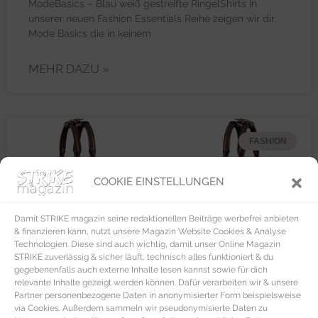
ModeBasics – Blau weiß gestreifte RingelShirts In
unserer neuen Fashion Essentials Reihe zeigen wir dir
Mode Basics die in keinem
MEHR DAZU »
FASHION
COOKIE EINSTELLUNGEN
Damit STRIKE magazin seine redaktionellen Beiträge werbefrei anbieten
& finanzieren kann, nutzt unsere Magazin Website Cookies & Analyse
Technologien. Diese sind auch wichtig, damit unser Online Magazin
STRIKE zuverlässig & sicher läuft, technisch alles funktioniert & du
gegebenenfalls auch externe Inhalte lesen kannst sowie für dich
relevante Inhalte gezeigt werden können. Dafür verarbeiten wir & unsere
Partner personenbezogene Daten in anonymisierter Form beispielsweise
via Cookies. Außerdem sammeln wir pseudonymisierte Daten zu