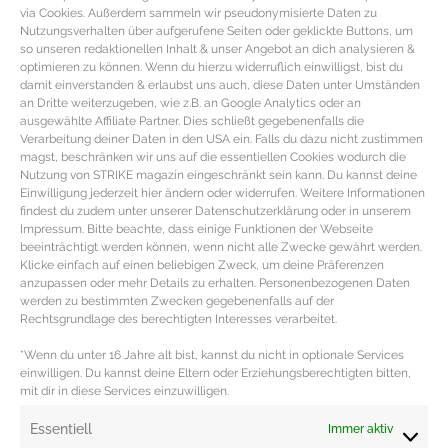
via Cookies. Außerdem sammeln wir pseudonymisierte Daten zu
Nutzungsverhalten über aufgerufene Seiten oder geklickte Buttons, um
so unseren redaktionellen Inhalt & unser Angebot an dich analysieren &
optimieren zu können. Wenn du hierzu widerruflich einwilligst, bist du
damit einverstanden & erlaubst uns auch, diese Daten unter Umständen
an Dritte weiterzugeben, wie z.B. an Google Analytics oder an
ausgewählte Affiliate Partner. Dies schließt gegebenenfalls die
Verarbeitung deiner Daten in den USA ein. Falls du dazu nicht zustimmen
magst, beschränken wir uns auf die essentiellen Cookies wodurch die
Nutzung von STRIKE magazin eingeschränkt sein kann. Du kannst deine
Einwilligung jederzeit hier ändern oder widerrufen. Weitere Informationen
findest du zudem unter unserer Datenschutzerklärung oder in unserem
Impressum. Bitte beachte, dass einige Funktionen der Webseite
beeinträchtigt werden können, wenn nicht alle Zwecke gewährt werden.
Klicke einfach auf einen beliebigen Zweck, um deine Präferenzen
anzupassen oder mehr Details zu erhalten. Personenbezogenen Daten
werden zu bestimmten Zwecken gegebenenfalls auf der
PERFEKTER TEINT – Getönte
Rechtsgrundlage des berechtigten Interesses verarbeitet.
Tagescremes und BB Cremes
*Wenn du unter 16 Jahre alt bist, kannst du nicht in optionale Services
einwilligen. Du kannst deine Eltern oder Erziehungsberechtigten bitten,
mit dir in diese Services einzuwilligen.
Getönte BB Cremes für den ebenmäßigen Teint Getönte
Tagespflege ist der ideale Make-Up Ersatz für tagsüber,
Essentiell
Immer aktiv
denn der Teint wird