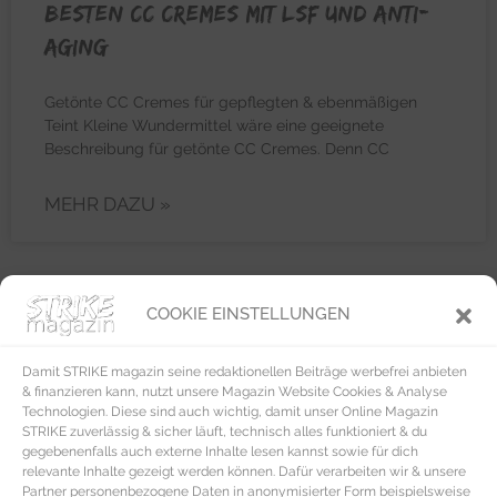
besten CC Cremes mit LSF und Anti-
Aging
Getönte CC Cremes für gepflegten & ebenmäßigen
Teint Kleine Wundermittel wäre eine geeignete
Beschreibung für getönte CC Cremes. Denn CC
MEHR DAZU »
COOKIE EINSTELLUNGEN
BEAUTY & PFLEGE
Damit STRIKE magazin seine redaktionellen Beiträge werbefrei anbieten
& finanzieren kann, nutzt unsere Magazin Website Cookies & Analyse
Technologien. Diese sind auch wichtig, damit unser Online Magazin
STRIKE zuverlässig & sicher läuft, technisch alles funktioniert & du
gegebenenfalls auch externe Inhalte lesen kannst sowie für dich
relevante Inhalte gezeigt werden können. Dafür verarbeiten wir & unsere
Partner personenbezogene Daten in anonymisierter Form beispielsweise