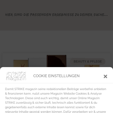
Hier sind die passenden Ergebnisse zu deiner Suche...
BEAUTY & PFLEGE
COOKIE EINSTELLUNGEN
Damit STRIKE magazin seine redaktionellen Beiträge werbefrei anbieten
& finanzieren kann, nutzt unsere Magazin Website Cookies & Analyse
Technologien. Diese sind auch wichtig, damit unser Online Magazin
STRIKE zuverlässig & sicher läuft, technisch alles funktioniert & du
gegebenenfalls auch externe Inhalte lesen kannst sowie für dich
relevante Inhalte gezeigt werden können. Dafür verarbeiten wir & unsere