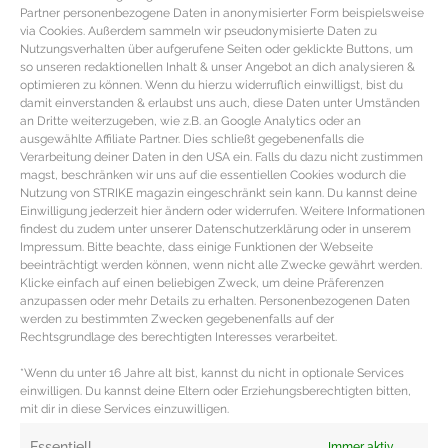
Partner personenbezogene Daten in anonymisierter Form beispielsweise
via Cookies. Außerdem sammeln wir pseudonymisierte Daten zu
Nutzungsverhalten über aufgerufene Seiten oder geklickte Buttons, um
so unseren redaktionellen Inhalt & unser Angebot an dich analysieren &
optimieren zu können. Wenn du hierzu widerruflich einwilligst, bist du
damit einverstanden & erlaubst uns auch, diese Daten unter Umständen
an Dritte weiterzugeben, wie z.B. an Google Analytics oder an
ausgewählte Affiliate Partner. Dies schließt gegebenenfalls die
Verarbeitung deiner Daten in den USA ein. Falls du dazu nicht zustimmen
magst, beschränken wir uns auf die essentiellen Cookies wodurch die
Nutzung von STRIKE magazin eingeschränkt sein kann. Du kannst deine
Einwilligung jederzeit hier ändern oder widerrufen. Weitere Informationen
findest du zudem unter unserer Datenschutzerklärung oder in unserem
Impressum. Bitte beachte, dass einige Funktionen der Webseite
beeinträchtigt werden können, wenn nicht alle Zwecke gewährt werden.
NAGELLACK TRENDS – Die besten
Klicke einfach auf einen beliebigen Zweck, um deine Präferenzen
Farblacke in Violetttönen
anzupassen oder mehr Details zu erhalten. Personenbezogenen Daten
werden zu bestimmten Zwecken gegebenenfalls auf der
Rechtsgrundlage des berechtigten Interesses verarbeitet.
Nagellack Trends – Die besten Farblacke von Violett zu
*Wenn du unter 16 Jahre alt bist, kannst du nicht in optionale Services
Bordeaux Du suchst eine Abwechslung zu Rot oder
einwilligen. Du kannst deine Eltern oder Erziehungsberechtigten bitten,
Nude für deine
mit dir in diese Services einzuwilligen.
MEHR DAZU »
Essentiell
Immer aktiv