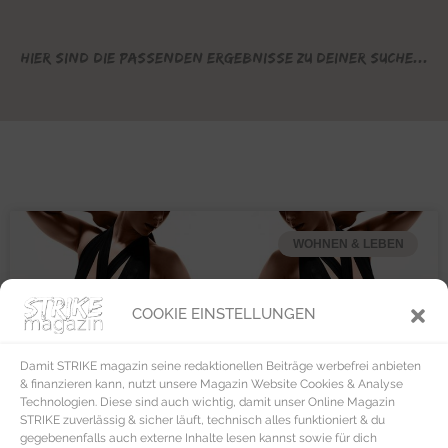
Hier sind die passenden Ergebnisse zu deiner Suche...
WOHNEN & LEBEN
COOKIE EINSTELLUNGEN
Damit STRIKE magazin seine redaktionellen Beiträge werbefrei anbieten
& finanzieren kann, nutzt unsere Magazin Website Cookies & Analyse
Technologien. Diese sind auch wichtig, damit unser Online Magazin
STRIKE zuverlässig & sicher läuft, technisch alles funktioniert & du
gegebenenfalls auch externe Inhalte lesen kannst sowie für dich