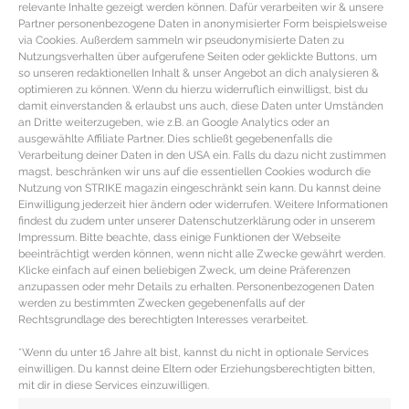
relevante Inhalte gezeigt werden können. Dafür verarbeiten wir & unsere
Partner personenbezogene Daten in anonymisierter Form beispielsweise
via Cookies. Außerdem sammeln wir pseudonymisierte Daten zu
Nutzungsverhalten über aufgerufene Seiten oder geklickte Buttons, um
so unseren redaktionellen Inhalt & unser Angebot an dich analysieren &
optimieren zu können. Wenn du hierzu widerruflich einwilligst, bist du
damit einverstanden & erlaubst uns auch, diese Daten unter Umständen
an Dritte weiterzugeben, wie z.B. an Google Analytics oder an
ausgewählte Affiliate Partner. Dies schließt gegebenenfalls die
Verarbeitung deiner Daten in den USA ein. Falls du dazu nicht zustimmen
magst, beschränken wir uns auf die essentiellen Cookies wodurch die
Nutzung von STRIKE magazin eingeschränkt sein kann. Du kannst deine
Einwilligung jederzeit hier ändern oder widerrufen. Weitere Informationen
findest du zudem unter unserer Datenschutzerklärung oder in unserem
Impressum. Bitte beachte, dass einige Funktionen der Webseite
Lovetoys, Sexspielzeug und
beeinträchtigt werden können, wenn nicht alle Zwecke gewährt werden.
Klicke einfach auf einen beliebigen Zweck, um deine Präferenzen
Dessous für Einsteiger oder
anzupassen oder mehr Details zu erhalten. Personenbezogenen Daten
Fortgeschrittene
werden zu bestimmten Zwecken gegebenenfalls auf der
Rechtsgrundlage des berechtigten Interesses verarbeitet.
Sextoys & Dessous für Einsteiger & Fortgeschrittene Der
*Wenn du unter 16 Jahre alt bist, kannst du nicht in optionale Services
Februar steckt mit dem Valentinstag nicht nur voller
einwilligen. Du kannst deine Eltern oder Erziehungsberechtigten bitten,
mit dir in diese Services einzuwilligen.
Liebe sondern wird auch