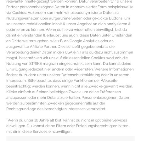
relevante Inhalte gezeigt werden können. Dafür verarbeiten wir & unsere
Partner personenbezogene Daten in anonymisierter Form beispielsweise
via Cookies. Außerdem sammeln wir pseudonymisierte Daten zu
Nutzungsverhalten über aufgerufene Seiten oder geklickte Buttons, um
so unseren redaktionellen Inhalt & unser Angebot an dich analysieren &
optimieren zu können. Wenn du hierzu widerruflich einwilligst, bist du
damit einverstanden & erlaubst uns auch, diese Daten unter Umständen
an Dritte weiterzugeben, wie z.B. an Google Analytics oder an
ausgewählte Affiliate Partner. Dies schließt gegebenenfalls die
Verarbeitung deiner Daten in den USA ein. Falls du dazu nicht zustimmen
magst, beschränken wir uns auf die essentiellen Cookies wodurch die
Nutzung von STRIKE magazin eingeschränkt sein kann. Du kannst deine
Einwilligung jederzeit hier ändern oder widerrufen. Weitere Informationen
findest du zudem unter unserer Datenschutzerklärung oder in unserem
Impressum. Bitte beachte, dass einige Funktionen der Webseite
REZEPT – Fischsuppe mit Muscheln &
beeinträchtigt werden können, wenn nicht alle Zwecke gewährt werden.
Klicke einfach auf einen beliebigen Zweck, um deine Präferenzen
Scampi
anzupassen oder mehr Details zu erhalten. Personenbezogenen Daten
werden zu bestimmten Zwecken gegebenenfalls auf der
Rechtsgrundlage des berechtigten Interesses verarbeitet.
REZEPT FÜR SCHNELLE FISCHSUPPE ZUTATEN FÜR
DIE FISCHSUPPE MIT MIESMUSCHELN circa 100gr rote
*Wenn du unter 16 Jahre alt bist, kannst du nicht in optionale Services
Meerbarbe circa 100gr Lachsfilet 200gr Miesmuscheln
einwilligen. Du kannst deine Eltern oder Erziehungsberechtigten bitten,
200gr
mit dir in diese Services einzuwilligen.