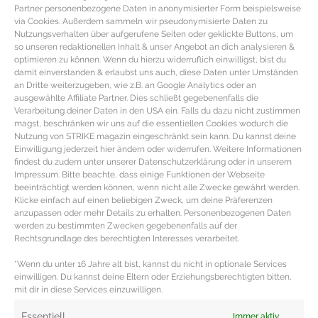
Partner personenbezogene Daten in anonymisierter Form beispielsweise
via Cookies. Außerdem sammeln wir pseudonymisierte Daten zu
Nutzungsverhalten über aufgerufene Seiten oder geklickte Buttons, um
so unseren redaktionellen Inhalt & unser Angebot an dich analysieren &
optimieren zu können. Wenn du hierzu widerruflich einwilligst, bist du
damit einverstanden & erlaubst uns auch, diese Daten unter Umständen
an Dritte weiterzugeben, wie z.B. an Google Analytics oder an
ausgewählte Affiliate Partner. Dies schließt gegebenenfalls die
Verarbeitung deiner Daten in den USA ein. Falls du dazu nicht zustimmen
magst, beschränken wir uns auf die essentiellen Cookies wodurch die
Nutzung von STRIKE magazin eingeschränkt sein kann. Du kannst deine
Einwilligung jederzeit hier ändern oder widerrufen. Weitere Informationen
findest du zudem unter unserer Datenschutzerklärung oder in unserem
Impressum. Bitte beachte, dass einige Funktionen der Webseite
beeinträchtigt werden können, wenn nicht alle Zwecke gewährt werden.
FIT MIT STIL – Stylische Sport Looks
Klicke einfach auf einen beliebigen Zweck, um deine Präferenzen
und Accessoires
anzupassen oder mehr Details zu erhalten. Personenbezogenen Daten
werden zu bestimmten Zwecken gegebenenfalls auf der
Rechtsgrundlage des berechtigten Interesses verarbeitet.
Fitness Accessoires & Mode mit Stil & Funktion Im
Frühjahr ist die Motivation für Sport wieder groß und
*Wenn du unter 16 Jahre alt bist, kannst du nicht in optionale Services
einwilligen. Du kannst deine Eltern oder Erziehungsberechtigten bitten,
macht mit
mit dir in diese Services einzuwilligen.
MEHR DAZU »
Essentiell
Immer aktiv