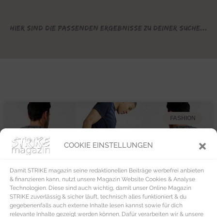
Hier sind die passenden Ergebnisse zu deiner Suche...
FASHION
COOKIE EINSTELLUNGEN
Damit STRIKE magazin seine redaktionellen Beiträge werbefrei anbieten
& finanzieren kann, nutzt unsere Magazin Website Cookies & Analyse
Technologien. Diese sind auch wichtig, damit unser Online Magazin
STRIKE zuverlässig & sicher läuft, technisch alles funktioniert & du
gegebenenfalls auch externe Inhalte lesen kannst sowie für dich
relevante Inhalte gezeigt werden können. Dafür verarbeiten wir & unsere