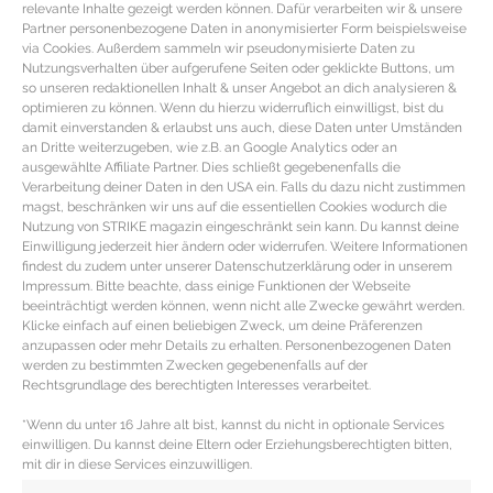
relevante Inhalte gezeigt werden können. Dafür verarbeiten wir & unsere
Partner personenbezogene Daten in anonymisierter Form beispielsweise
via Cookies. Außerdem sammeln wir pseudonymisierte Daten zu
Nutzungsverhalten über aufgerufene Seiten oder geklickte Buttons, um
so unseren redaktionellen Inhalt & unser Angebot an dich analysieren &
optimieren zu können. Wenn du hierzu widerruflich einwilligst, bist du
damit einverstanden & erlaubst uns auch, diese Daten unter Umständen
an Dritte weiterzugeben, wie z.B. an Google Analytics oder an
ausgewählte Affiliate Partner. Dies schließt gegebenenfalls die
Verarbeitung deiner Daten in den USA ein. Falls du dazu nicht zustimmen
magst, beschränken wir uns auf die essentiellen Cookies wodurch die
Nutzung von STRIKE magazin eingeschränkt sein kann. Du kannst deine
Einwilligung jederzeit hier ändern oder widerrufen. Weitere Informationen
findest du zudem unter unserer Datenschutzerklärung oder in unserem
Impressum. Bitte beachte, dass einige Funktionen der Webseite
PERFEKTIONIERENDE PFLEGE – Die
beeinträchtigt werden können, wenn nicht alle Zwecke gewährt werden.
Klicke einfach auf einen beliebigen Zweck, um deine Präferenzen
besten CC Cremes mit LSF und Anti-
anzupassen oder mehr Details zu erhalten. Personenbezogenen Daten
Aging
werden zu bestimmten Zwecken gegebenenfalls auf der
Rechtsgrundlage des berechtigten Interesses verarbeitet.
Getönte CC Cremes für gepflegten & ebenmäßigen
*Wenn du unter 16 Jahre alt bist, kannst du nicht in optionale Services
Teint Kleine Wundermittel wäre eine geeignete
einwilligen. Du kannst deine Eltern oder Erziehungsberechtigten bitten,
mit dir in diese Services einzuwilligen.
Beschreibung für getönte CC Cremes. Denn CC