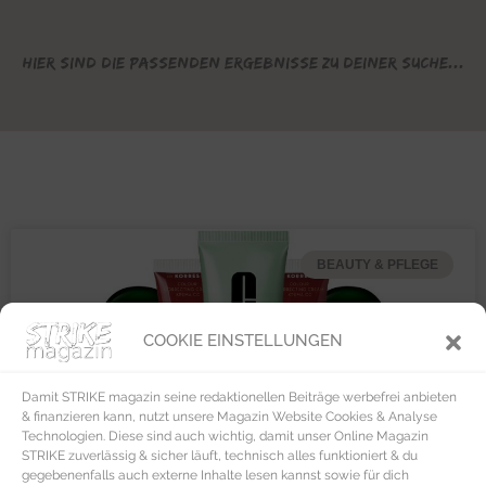
Hier sind die passenden Ergebnisse zu deiner Suche...
BEAUTY & PFLEGE
COOKIE EINSTELLUNGEN
Damit STRIKE magazin seine redaktionellen Beiträge werbefrei anbieten
& finanzieren kann, nutzt unsere Magazin Website Cookies & Analyse
Technologien. Diese sind auch wichtig, damit unser Online Magazin
STRIKE zuverlässig & sicher läuft, technisch alles funktioniert & du
gegebenenfalls auch externe Inhalte lesen kannst sowie für dich