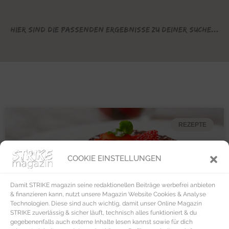
Hier sind die passenden Ergebnisse zu deiner Suche...
REZEPTE
COOKIE EINSTELLUNGEN
Damit STRIKE magazin seine redaktionellen Beiträge werbefrei anbieten
& finanzieren kann, nutzt unsere Magazin Website Cookies & Analyse
Technologien. Diese sind auch wichtig, damit unser Online Magazin
STRIKE zuverlässig & sicher läuft, technisch alles funktioniert & du
gegebenenfalls auch externe Inhalte lesen kannst sowie für dich