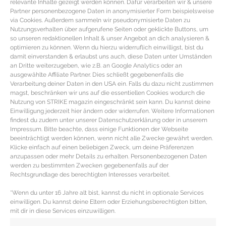
relevante Inhalte gezeigt werden können. Dafür verarbeiten wir & unsere
Partner personenbezogene Daten in anonymisierter Form beispielsweise
via Cookies. Außerdem sammeln wir pseudonymisierte Daten zu
Nutzungsverhalten über aufgerufene Seiten oder geklickte Buttons, um
so unseren redaktionellen Inhalt & unser Angebot an dich analysieren &
optimieren zu können. Wenn du hierzu widerruflich einwilligst, bist du
damit einverstanden & erlaubst uns auch, diese Daten unter Umständen
an Dritte weiterzugeben, wie z.B. an Google Analytics oder an
ausgewählte Affiliate Partner. Dies schließt gegebenenfalls die
Verarbeitung deiner Daten in den USA ein. Falls du dazu nicht zustimmen
magst, beschränken wir uns auf die essentiellen Cookies wodurch die
Nutzung von STRIKE magazin eingeschränkt sein kann. Du kannst deine
Einwilligung jederzeit hier ändern oder widerrufen. Weitere Informationen
findest du zudem unter unserer Datenschutzerklärung oder in unserem
Impressum. Bitte beachte, dass einige Funktionen der Webseite
REZEPT – Veganer Chocolate Lava
beeinträchtigt werden können, wenn nicht alle Zwecke gewährt werden.
Klicke einfach auf einen beliebigen Zweck, um deine Präferenzen
Cake mit Ingwer
anzupassen oder mehr Details zu erhalten. Personenbezogenen Daten
werden zu bestimmten Zwecken gegebenenfalls auf der
Rechtsgrundlage des berechtigten Interesses verarbeitet.
Veganes Kuchen Rezept mit flüssigem
Schokoladenkern & Ingwer Zutaten für das Dessert
*Wenn du unter 16 Jahre alt bist, kannst du nicht in optionale Services
Küchlein mit flüssiger Schokoladen Füllung 200 g
einwilligen. Du kannst deine Eltern oder Erziehungsberechtigten bitten,
Zartbitterschokolade
mit dir in diese Services einzuwilligen.