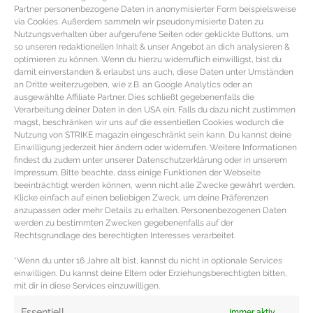
Partner personenbezogene Daten in anonymisierter Form beispielsweise
via Cookies. Außerdem sammeln wir pseudonymisierte Daten zu
Nutzungsverhalten über aufgerufene Seiten oder geklickte Buttons, um
so unseren redaktionellen Inhalt & unser Angebot an dich analysieren &
optimieren zu können. Wenn du hierzu widerruflich einwilligst, bist du
damit einverstanden & erlaubst uns auch, diese Daten unter Umständen
an Dritte weiterzugeben, wie z.B. an Google Analytics oder an
ausgewählte Affiliate Partner. Dies schließt gegebenenfalls die
Verarbeitung deiner Daten in den USA ein. Falls du dazu nicht zustimmen
magst, beschränken wir uns auf die essentiellen Cookies wodurch die
Nutzung von STRIKE magazin eingeschränkt sein kann. Du kannst deine
Einwilligung jederzeit hier ändern oder widerrufen. Weitere Informationen
findest du zudem unter unserer Datenschutzerklärung oder in unserem
Impressum. Bitte beachte, dass einige Funktionen der Webseite
beeinträchtigt werden können, wenn nicht alle Zwecke gewährt werden.
REZEPT – Schnelles Chili con Carne
Klicke einfach auf einen beliebigen Zweck, um deine Präferenzen
mit Schokolade
anzupassen oder mehr Details zu erhalten. Personenbezogenen Daten
werden zu bestimmten Zwecken gegebenenfalls auf der
Rechtsgrundlage des berechtigten Interesses verarbeitet.
Chili Con Carne Rezept mit Dunkler Schokolade Zutaten
*Wenn du unter 16 Jahre alt bist, kannst du nicht in optionale Services
für das Chili con Carne mit Schokolade 350 g
einwilligen. Du kannst deine Eltern oder Erziehungsberechtigten bitten,
Hackfleisch 2 EL
mit dir in diese Services einzuwilligen.
MEHR DAZU »
Essentiell
Immer aktiv