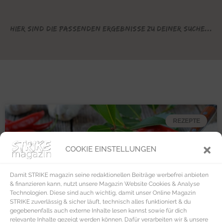
Hier sind die passenden Ergebnisse zu deiner Suche...
REZEPTE
COOKIE EINSTELLUNGEN
Damit STRIKE magazin seine redaktionellen Beiträge werbefrei anbieten
& finanzieren kann, nutzt unsere Magazin Website Cookies & Analyse
Technologien. Diese sind auch wichtig, damit unser Online Magazin
STRIKE zuverlässig & sicher läuft, technisch alles funktioniert & du
gegebenenfalls auch externe Inhalte lesen kannst sowie für dich
relevante Inhalte gezeigt werden können. Dafür verarbeiten wir & unsere