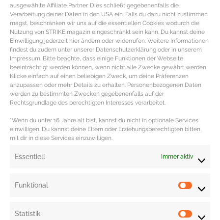
ausgewählte Affiliate Partner. Dies schließt gegebenenfalls die
Verarbeitung deiner Daten in den USA ein. Falls du dazu nicht zustimmen
magst, beschränken wir uns auf die essentiellen Cookies wodurch die
Nutzung von STRIKE magazin eingeschränkt sein kann. Du kannst deine
Einwilligung jederzeit hier ändern oder widerrufen. Weitere Informationen
findest du zudem unter unserer Datenschutzerklärung oder in unserem
Impressum. Bitte beachte, dass einige Funktionen der Webseite
beeinträchtigt werden können, wenn nicht alle Zwecke gewährt werden.
Klicke einfach auf einen beliebigen Zweck, um deine Präferenzen
anzupassen oder mehr Details zu erhalten. Personenbezogenen Daten
werden zu bestimmten Zwecken gegebenenfalls auf der
Rechtsgrundlage des berechtigten Interesses verarbeitet.
*Wenn du unter 16 Jahre alt bist, kannst du nicht in optionale Services
Weiße Sneaker zum Verlieben
einwilligen. Du kannst deine Eltern oder Erziehungsberechtigten bitten,
mit dir in diese Services einzuwilligen.
Weiße Trend Sneaker im Retro Look Sobald man sich in
Essentiell
Immer aktiv
einen verliebt hat, will man sie alle. Die Rede ist
MEHR DAZU »
Funktional
Statistik