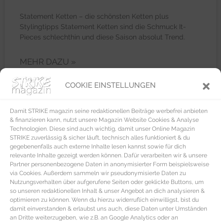
Statement Ketten – die schönsten Ketten plus
Stylingtipps Statement Ketten sind die Schmuck It-
Pieces schlechthin und diese Saison absolut Trend.
MEHR DAZU »
COOKIE EINSTELLUNGEN
Damit STRIKE magazin seine redaktionellen Beiträge werbefrei anbieten
FASHION
& finanzieren kann, nutzt unsere Magazin Website Cookies & Analyse
Technologien. Diese sind auch wichtig, damit unser Online Magazin
STRIKE zuverlässig & sicher läuft, technisch alles funktioniert & du
gegebenenfalls auch externe Inhalte lesen kannst sowie für dich
relevante Inhalte gezeigt werden können. Dafür verarbeiten wir & unsere
Partner personenbezogene Daten in anonymisierter Form beispielsweise
via Cookies. Außerdem sammeln wir pseudonymisierte Daten zu
Nutzungsverhalten über aufgerufene Seiten oder geklickte Buttons, um
so unseren redaktionellen Inhalt & unser Angebot an dich analysieren &
optimieren zu können. Wenn du hierzu widerruflich einwilligst, bist du
damit einverstanden & erlaubst uns auch, diese Daten unter Umständen
an Dritte weiterzugeben, wie z.B. an Google Analytics oder an