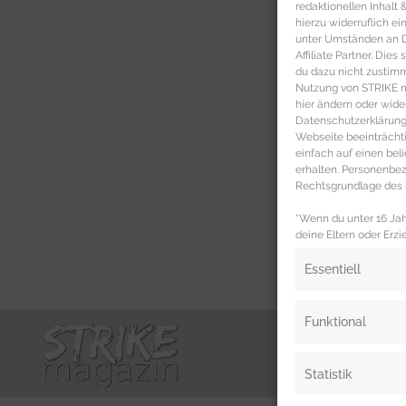
redaktionellen Inhalt
hierzu widerruflich ei
unter Umständen an Dr
Affiliate Partner. Die
du dazu nicht zustim
Nutzung von STRIKE ma
hier ändern oder wide
Datenschutzerklärung 
Webseite beeinträcht
einfach auf einen be
erhalten. Personenb
Rechtsgrundlage des b
*Wenn du unter 16 Jahr
deine Eltern oder Erzi
Essentiell
Funktional
Statistik