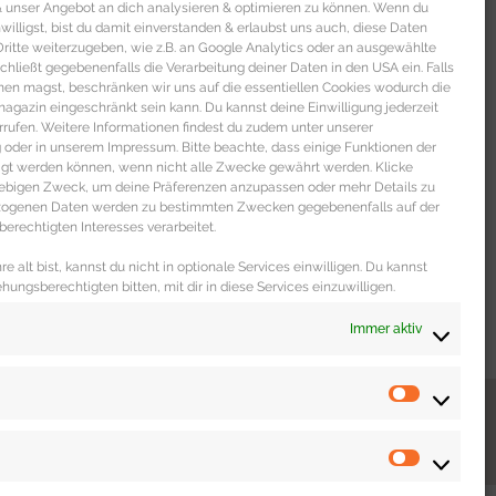
 & unser Angebot an dich analysieren & optimieren zu können. Wenn du
nwilligst, bist du damit einverstanden & erlaubst uns auch, diese Daten
itte weiterzugeben, wie z.B. an Google Analytics oder an ausgewählte
s schließt gegebenenfalls die Verarbeitung deiner Daten in den USA ein. Falls
men magst, beschränken wir uns auf die essentiellen Cookies wodurch die
gazin eingeschränkt sein kann. Du kannst deine Einwilligung jederzeit
rrufen. Weitere Informationen findest du zudem unter unserer
oder in unserem Impressum. Bitte beachte, dass einige Funktionen der
igt werden können, wenn nicht alle Zwecke gewährt werden. Klicke
liebigen Zweck, um deine Präferenzen anzupassen oder mehr Details zu
ezogenen Daten werden zu bestimmten Zwecken gegebenenfalls auf der
erechtigten Interesses verarbeitet.
e alt bist, kannst du nicht in optionale Services einwilligen. Du kannst
ehungsberechtigten bitten, mit dir in diese Services einzuwilligen.
Immer aktiv