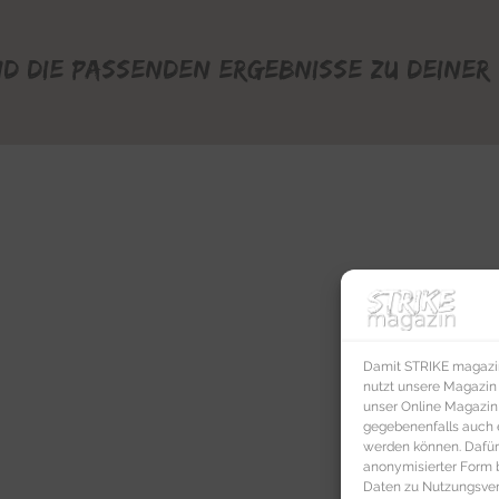
nd die passenden Ergebnisse zu deiner 
Damit STRIKE magazin 
nutzt unsere Magazin
unser Online Magazin S
gegebenenfalls auch e
werden können. Dafür
anonymisierter Form 
Daten zu Nutzungsverh