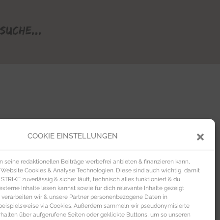
Suche...
COOKIE EINSTELLUNGEN
seine redaktionellen Beiträge werbefrei anbieten & finanzieren kann,
 Website Cookies & Analyse Technologien. Diese sind auch wichtig, damit
TRIKE zuverlässig & sicher läuft, technisch alles funktioniert & du
xterne Inhalte lesen kannst sowie für dich relevante Inhalte gezeigt
 verarbeiten wir & unsere Partner personenbezogene Daten in
beispielsweise via Cookies. Außerdem sammeln wir pseudonymisierte
alten über aufgerufene Seiten oder geklickte Buttons, um so unseren