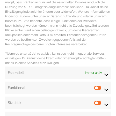
magst, beschränken wir uns auf die essentiellen Cookies wodurch die
Nutzung von STRIKE magazin eingeschränkt sein kann. Du kannst deine
Einwilligung jederzeit hier ändern oder widerrufen. Weitere Informationen
findest du zudem unter unserer Datenschutzerklärung oder in unserem
Impressum. Bitte beachte, dass einige Funktionen der Webseite
beeinträchtigt werden können, wenn nicht alle Zwecke gewährt werden.
CITYGUIDE ROM PART 1 – Sightseeing
Klicke einfach auf einen beliebigen Zweck, um deine Präferenzen
anzupassen oder mehr Details zu erhalten. Personenbezogenen Daten
Touren, Hotspots und Insidertipps
werden zu bestimmten Zwecken gegebenenfalls auf der
für Rom
Rechtsgrundlage des berechtigten Interesses verarbeitet.
*Wenn du unter 16 Jahre alt bist, kannst du nicht in optionale Services
Travelguide Rom – Sightseeing Highlights, Hotspots &
einwilligen. Du kannst deine Eltern oder Erziehungsberechtigten bitten,
mit dir in diese Services einzuwilligen.
Insidertipps für Rom Dolce Vita, monumentale
Geschichte, pittoreske Weltmetropole und herrliche
Essentiell
Immer aktiv
Temperaturen –
MEHR DAZU »
Funktional
Statistik