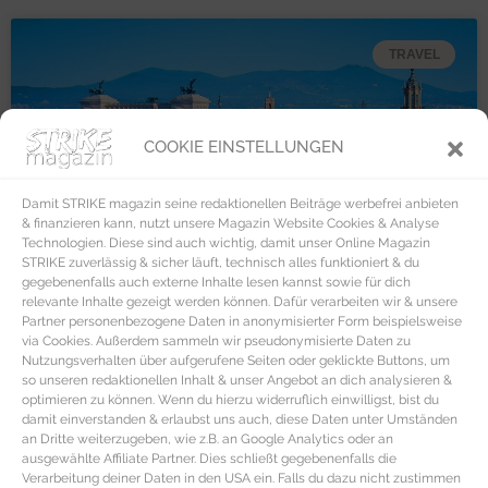
TRAVEL
COOKIE EINSTELLUNGEN
Damit STRIKE magazin seine redaktionellen Beiträge werbefrei anbieten
& finanzieren kann, nutzt unsere Magazin Website Cookies & Analyse
Technologien. Diese sind auch wichtig, damit unser Online Magazin
STRIKE zuverlässig & sicher läuft, technisch alles funktioniert & du
gegebenenfalls auch externe Inhalte lesen kannst sowie für dich
relevante Inhalte gezeigt werden können. Dafür verarbeiten wir & unsere
Partner personenbezogene Daten in anonymisierter Form beispielsweise
via Cookies. Außerdem sammeln wir pseudonymisierte Daten zu
Nutzungsverhalten über aufgerufene Seiten oder geklickte Buttons, um
so unseren redaktionellen Inhalt & unser Angebot an dich analysieren &
optimieren zu können. Wenn du hierzu widerruflich einwilligst, bist du
damit einverstanden & erlaubst uns auch, diese Daten unter Umständen
an Dritte weiterzugeben, wie z.B. an Google Analytics oder an
ausgewählte Affiliate Partner. Dies schließt gegebenenfalls die
Verarbeitung deiner Daten in den USA ein. Falls du dazu nicht zustimmen