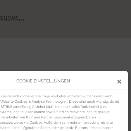
Suche...
COOKIE EINSTELLUNGEN
seine redaktionellen Beiträge werbefrei anbieten & finanzieren kann,
 Website Cookies & Analyse Technologien. Diese sind auch wichtig, damit
TRIKE zuverlässig & sicher läuft, technisch alles funktioniert & du
xterne Inhalte lesen kannst sowie für dich relevante Inhalte gezeigt
 verarbeiten wir & unsere Partner personenbezogene Daten in
beispielsweise via Cookies. Außerdem sammeln wir pseudonymisierte
alten über aufgerufene Seiten oder geklickte Buttons, um so unseren