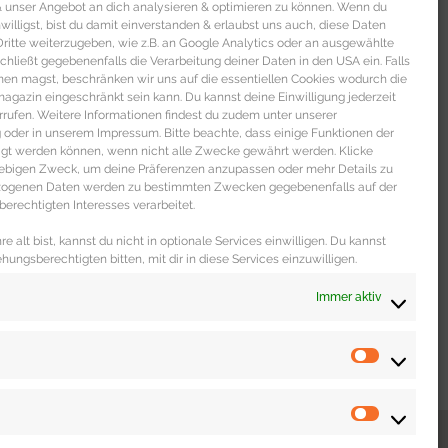
 & unser Angebot an dich analysieren & optimieren zu können. Wenn du
nwilligst, bist du damit einverstanden & erlaubst uns auch, diese Daten
itte weiterzugeben, wie z.B. an Google Analytics oder an ausgewählte
s schließt gegebenenfalls die Verarbeitung deiner Daten in den USA ein. Falls
men magst, beschränken wir uns auf die essentiellen Cookies wodurch die
gazin eingeschränkt sein kann. Du kannst deine Einwilligung jederzeit
rrufen. Weitere Informationen findest du zudem unter unserer
oder in unserem Impressum. Bitte beachte, dass einige Funktionen der
igt werden können, wenn nicht alle Zwecke gewährt werden. Klicke
liebigen Zweck, um deine Präferenzen anzupassen oder mehr Details zu
ezogenen Daten werden zu bestimmten Zwecken gegebenenfalls auf der
erechtigten Interesses verarbeitet.
e alt bist, kannst du nicht in optionale Services einwilligen. Du kannst
ehungsberechtigten bitten, mit dir in diese Services einzuwilligen.
Immer aktiv