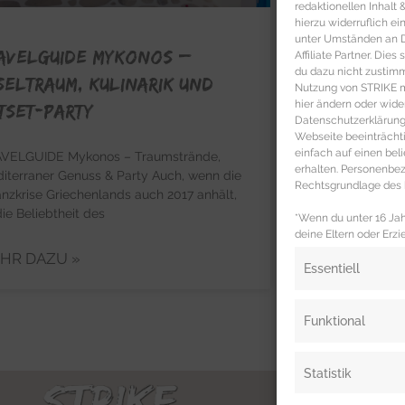
redaktionellen Inhalt
hierzu widerruflich ei
unter Umständen an Dr
AVELGUIDE MYKONOS –
Affiliate Partner. Die
du dazu nicht zustim
seltraum, Kulinarik und
Nutzung von STRIKE ma
hier ändern oder wide
tset-Party
Datenschutzerklärung 
Webseite beeinträcht
einfach auf einen be
VELGUIDE Mykonos – Traumstrände,
erhalten. Personenb
iterraner Genuss & Party Auch, wenn die
Rechtsgrundlage des b
anzkrise Griechenlands auch 2017 anhält,
die Beliebtheit des
*Wenn du unter 16 Jahr
deine Eltern oder Erzi
HR DAZU »
Essentiell
Funktional
Statistik