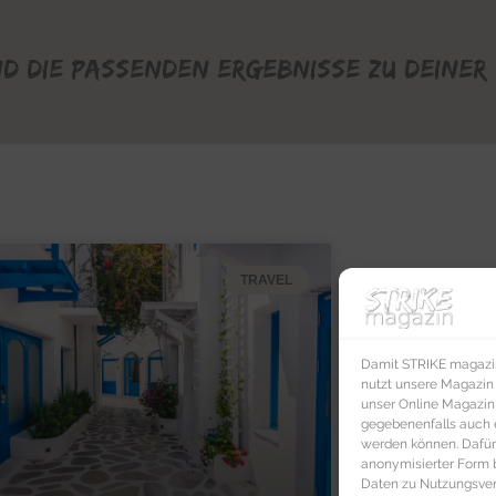
nd die passenden Ergebnisse zu deiner 
TRAVEL
Damit STRIKE magazin 
nutzt unsere Magazin
unser Online Magazin S
gegebenenfalls auch e
werden können. Dafür
anonymisierter Form 
Daten zu Nutzungsverh