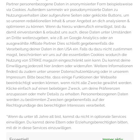
Partner personenbezogene Daten in anonymisierter Form beispielsweise
via Cookies. Außerdem sammeln wir pseudonymisierte Daten zu
Nutzungsverhalten über aufgerufene Seiten oder geklickte Buttons, um
so unseren redaktionellen Inhalt & unser Angebot an dich analysieren &
optimieren zu können. Wenn du hierzu widerruflich einwilligst, bist du
damit einverstanden & erlaubst uns auch, diese Daten unter Umständen
an Dritte weiterzugeben, wie z.B. an Google Analytics oder an
ausgewählte Affiliate Partner. Dies schließt gegebenenfalls die
Verarbeitung deiner Daten in den USA ein. Falls du dazu nicht zustimmen
magst, beschränken wir uns auf die essentiellen Cookies wodurch die
Nutzung von STRIKE magazin eingeschränkt sein kann. Du kannst deine
Einwilligung jederzeit hier ändern oder widerrufen. Weitere Informationen
findest du zudem unter unserer Datenschutzerklärung oder in unserem
Impressum. Bitte beachte, dass einige Funktionen der Webseite
beeinträchtigt werden können, wenn nicht alle Zwecke gewährt werden.
MUST-HAVES FÜR HUNDE – Das Winter
Klicke einfach auf einen beliebigen Zweck, um deine Präferenzen
Vierbeiner Special
anzupassen oder mehr Details zu erhalten. Personenbezogenen Daten
werden zu bestimmten Zwecken gegebenenfalls auf der
Rechtsgrundlage des berechtigten Interesses verarbeitet.
Hunde Must-Haves für den Winter Auch für Hunde stellt
*Wenn du unter 16 Jahre alt bist, kannst du nicht in optionale Services
die kalte Jahreszeit eine Herausforderung dar. Nicht
einwilligen. Du kannst deine Eltern oder Erziehungsberechtigten bitten,
jede Rasse ist immun
mit dir in diese Services einzuwilligen.
MEHR DAZU »
Essentiell
Immer aktiv