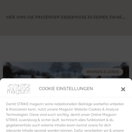
Hier sind die passenden Ergebnisse zu deiner Suche...
WOHNEN & LEBEN
COOKIE EINSTELLUNGEN
Damit STRIKE magazin seine redaktionellen Beiträge werbefrei anbieten
& finanzieren kann, nutzt unsere Magazin Website Cookies & Analyse
Technologien. Diese sind auch wichtig, damit unser Online Magazin
STRIKE zuverlässig & sicher läuft, technisch alles funktioniert & du
gegebenenfalls auch externe Inhalte lesen kannst sowie für dich
relevante Inhalte gezeigt werden können. Dafür verarbeiten wir & unsere