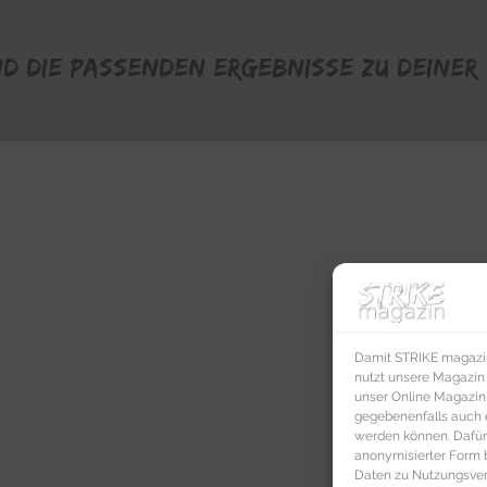
nd die passenden Ergebnisse zu deiner 
Damit STRIKE magazin 
nutzt unsere Magazin
unser Online Magazin S
gegebenenfalls auch e
werden können. Dafür
anonymisierter Form 
Daten zu Nutzungsverh