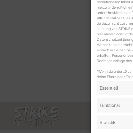
redaktionellen Inhalt
hierzu widerruflich ei
unter Umständen an Dr
Affiliate Partner. Die
du dazu nicht zustim
Nutzung von STRIKE ma
hier ändern oder wide
Datenschutzerklärung 
Webseite beeinträcht
einfach auf einen be
erhalten. Personenb
Rechtsgrundlage des b
*Wenn du unter 16 Jahr
deine Eltern oder Erzi
Essentiell
Funktional
Statistik