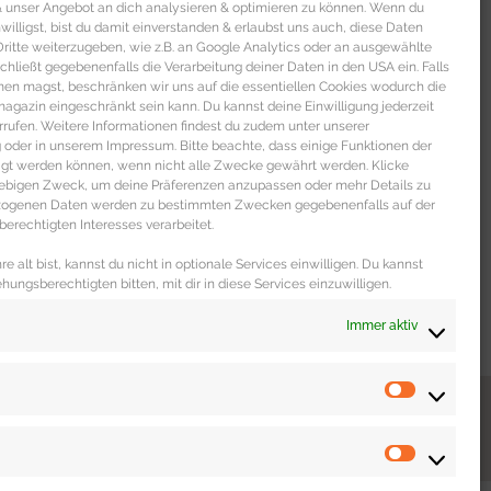
 & unser Angebot an dich analysieren & optimieren zu können. Wenn du
nwilligst, bist du damit einverstanden & erlaubst uns auch, diese Daten
itte weiterzugeben, wie z.B. an Google Analytics oder an ausgewählte
s schließt gegebenenfalls die Verarbeitung deiner Daten in den USA ein. Falls
men magst, beschränken wir uns auf die essentiellen Cookies wodurch die
gazin eingeschränkt sein kann. Du kannst deine Einwilligung jederzeit
rrufen. Weitere Informationen findest du zudem unter unserer
oder in unserem Impressum. Bitte beachte, dass einige Funktionen der
igt werden können, wenn nicht alle Zwecke gewährt werden. Klicke
liebigen Zweck, um deine Präferenzen anzupassen oder mehr Details zu
ezogenen Daten werden zu bestimmten Zwecken gegebenenfalls auf der
erechtigten Interesses verarbeitet.
e alt bist, kannst du nicht in optionale Services einwilligen. Du kannst
ehungsberechtigten bitten, mit dir in diese Services einzuwilligen.
Immer aktiv