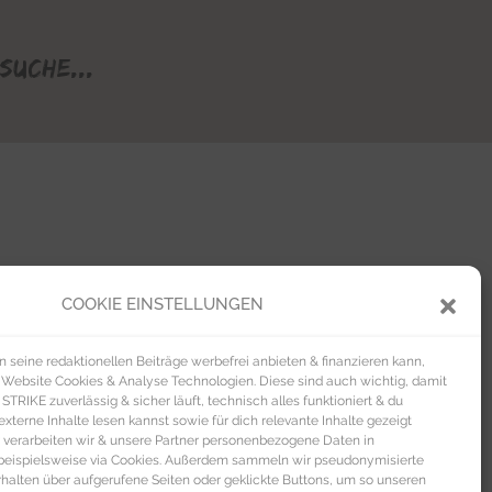
Suche...
COOKIE EINSTELLUNGEN
seine redaktionellen Beiträge werbefrei anbieten & finanzieren kann,
 Website Cookies & Analyse Technologien. Diese sind auch wichtig, damit
TRIKE zuverlässig & sicher läuft, technisch alles funktioniert & du
xterne Inhalte lesen kannst sowie für dich relevante Inhalte gezeigt
 verarbeiten wir & unsere Partner personenbezogene Daten in
beispielsweise via Cookies. Außerdem sammeln wir pseudonymisierte
alten über aufgerufene Seiten oder geklickte Buttons, um so unseren