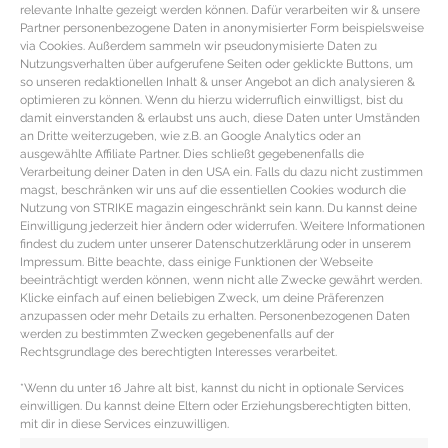
relevante Inhalte gezeigt werden können. Dafür verarbeiten wir & unsere
Partner personenbezogene Daten in anonymisierter Form beispielsweise
via Cookies. Außerdem sammeln wir pseudonymisierte Daten zu
Nutzungsverhalten über aufgerufene Seiten oder geklickte Buttons, um
so unseren redaktionellen Inhalt & unser Angebot an dich analysieren &
optimieren zu können. Wenn du hierzu widerruflich einwilligst, bist du
damit einverstanden & erlaubst uns auch, diese Daten unter Umständen
an Dritte weiterzugeben, wie z.B. an Google Analytics oder an
ausgewählte Affiliate Partner. Dies schließt gegebenenfalls die
Verarbeitung deiner Daten in den USA ein. Falls du dazu nicht zustimmen
magst, beschränken wir uns auf die essentiellen Cookies wodurch die
Nutzung von STRIKE magazin eingeschränkt sein kann. Du kannst deine
Einwilligung jederzeit hier ändern oder widerrufen. Weitere Informationen
findest du zudem unter unserer Datenschutzerklärung oder in unserem
Impressum. Bitte beachte, dass einige Funktionen der Webseite
beeinträchtigt werden können, wenn nicht alle Zwecke gewährt werden.
Klicke einfach auf einen beliebigen Zweck, um deine Präferenzen
anzupassen oder mehr Details zu erhalten. Personenbezogenen Daten
werden zu bestimmten Zwecken gegebenenfalls auf der
WOHNDEKOTIPPS – Der perfekte Tisch
Rechtsgrundlage des berechtigten Interesses verarbeitet.
für ein herbstliches Dinner
*Wenn du unter 16 Jahre alt bist, kannst du nicht in optionale Services
einwilligen. Du kannst deine Eltern oder Erziehungsberechtigten bitten,
mit dir in diese Services einzuwilligen.
Deko & Accessoires Tipps für die herbstliche Esstisch-