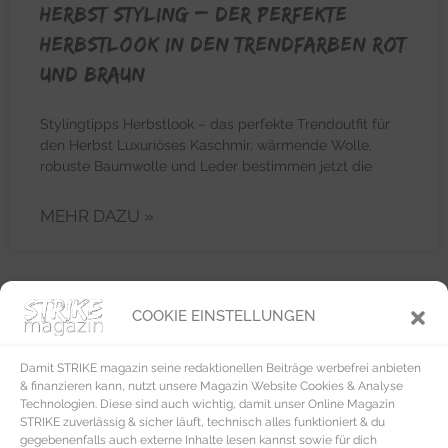
HERBST STYLING – Der perfekte
Herbstlook in den Trendfarben Rot
und Braun
Stylingtipps Herbstlook – das perfekte Trendoutfit für
den Herbst Luxuriöses Kaschmir, wärmende Wolle,
robuste Baumwolle und Leder bestimmen jetzt die
MEHR DAZU »
COOKIE EINSTELLUNGEN
WOHNEN & LEBEN
Damit STRIKE magazin seine redaktionellen Beiträge werbefrei anbieten
& finanzieren kann, nutzt unsere Magazin Website Cookies & Analyse
Technologien. Diese sind auch wichtig, damit unser Online Magazin
STRIKE zuverlässig & sicher läuft, technisch alles funktioniert & du
gegebenenfalls auch externe Inhalte lesen kannst sowie für dich