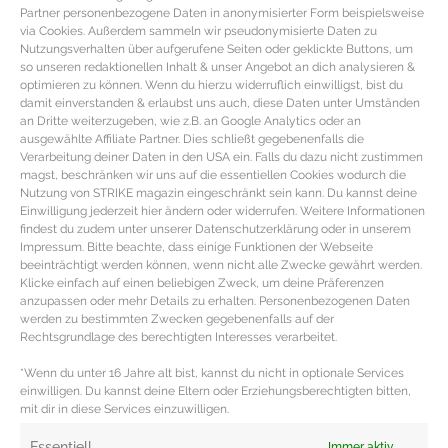
Partner personenbezogene Daten in anonymisierter Form beispielsweise
via Cookies. Außerdem sammeln wir pseudonymisierte Daten zu
Nutzungsverhalten über aufgerufene Seiten oder geklickte Buttons, um
so unseren redaktionellen Inhalt & unser Angebot an dich analysieren &
optimieren zu können. Wenn du hierzu widerruflich einwilligst, bist du
damit einverstanden & erlaubst uns auch, diese Daten unter Umständen
an Dritte weiterzugeben, wie z.B. an Google Analytics oder an
ausgewählte Affiliate Partner. Dies schließt gegebenenfalls die
Verarbeitung deiner Daten in den USA ein. Falls du dazu nicht zustimmen
magst, beschränken wir uns auf die essentiellen Cookies wodurch die
Nutzung von STRIKE magazin eingeschränkt sein kann. Du kannst deine
Einwilligung jederzeit hier ändern oder widerrufen. Weitere Informationen
findest du zudem unter unserer Datenschutzerklärung oder in unserem
Impressum. Bitte beachte, dass einige Funktionen der Webseite
beeinträchtigt werden können, wenn nicht alle Zwecke gewährt werden.
SUPERFOOD HAFER – Fakten, Wirkung
Klicke einfach auf einen beliebigen Zweck, um deine Präferenzen
und Verzehrtipps
anzupassen oder mehr Details zu erhalten. Personenbezogenen Daten
werden zu bestimmten Zwecken gegebenenfalls auf der
Rechtsgrundlage des berechtigten Interesses verarbeitet.
SUPERFOOD Hafer – Nährstoffe, Fakten, Wirkung &
*Wenn du unter 16 Jahre alt bist, kannst du nicht in optionale Services
Verzehrtipps Hafer Fakten & Herkunft Hafer ist ein
einwilligen. Du kannst deine Eltern oder Erziehungsberechtigten bitten,
heimisches Superfood und längst kein
mit dir in diese Services einzuwilligen.
MEHR DAZU »
Essentiell
Immer aktiv