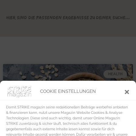
Hier sind die passenden Ergebnisse zu deiner Suche...
HEALTH
COOKIE EINSTELLUNGEN
Damit STRIKE magazin seine redaktionellen Beiträge werbefrei anbieten
& finanzieren kann, nutzt unsere Magazin Website Cookies & Analyse
Technologien. Diese sind auch wichtig, damit unser Online Magazin
STRIKE zuverlässig & sicher läuft, technisch alles funktioniert & du
gegebenenfalls auch externe Inhalte lesen kannst sowie für dich
relevante Inhalte gezeigt werden können. Dafür verarbeiten wir & unsere