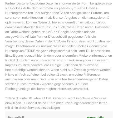
Partner personenbezogene Daten in anonymisierter Form beispielsweise
via Cookies. Außerdem sammeln wir pseudonymisierte Daten zu
Nutzungsverhalten über aufgerufene Seiten oder geklickte Buttons, um
so unseren redaktionellen Inhalt & unser Angebot an dich analysieren &
optimieren zu können. Wenn du hierzu widerruflich einwilligst, bist du
damit einverstanden & erlaubst uns auch, diese Daten unter Umständen
an Dritte weiterzugeben, wie z.B. an Google Analytics oder an
ausgewählte Affiliate Partner. Dies schließt gegebenenfalls die
Verarbeitung deiner Daten in den USA ein. Falls du dazu nicht zustimmen
magst, beschränken wir uns auf die essentiellen Cookies wodurch die
Nutzung von STRIKE magazin eingeschränkt sein kann. Du kannst deine
Einwilligung jederzeit hier ändern oder widerrufen. Weitere Informationen
findest du zudem unter unserer Datenschutzerklärung oder in unserem
Impressum. Bitte beachte, dass einige Funktionen der Webseite
beeinträchtigt werden können, wenn nicht alle Zwecke gewährt werden.
BEAUTY TIPP – Die besten Detox
Klicke einfach auf einen beliebigen Zweck, um deine Präferenzen
Produkte
anzupassen oder mehr Details zu erhalten. Personenbezogenen Daten
werden zu bestimmten Zwecken gegebenenfalls auf der
Rechtsgrundlage des berechtigten Interesses verarbeitet.
Beauty TIPP – Detox Empfehlungen natürliche
*Wenn du unter 16 Jahre alt bist, kannst du nicht in optionale Services
Schönheit Nach den Feiertagen inklusive Silvester und
einwilligen. Du kannst deine Eltern oder Erziehungsberechtigten bitten,
exzessivem Feiern steht im Januar bei STRIKE
mit dir in diese Services einzuwilligen.
MEHR DAZU »
Essentiell
Immer aktiv