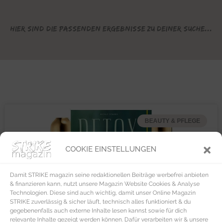
Hier sind die passenden Ergebnisse zu deiner Suche...
BEAUTY & PFLEGE
COOKIE EINSTELLUNGEN
Damit STRIKE magazin seine redaktionellen Beiträge werbefrei anbieten
& finanzieren kann, nutzt unsere Magazin Website Cookies & Analyse
Technologien. Diese sind auch wichtig, damit unser Online Magazin
STRIKE zuverlässig & sicher läuft, technisch alles funktioniert & du
gegebenenfalls auch externe Inhalte lesen kannst sowie für dich
relevante Inhalte gezeigt werden können. Dafür verarbeiten wir & unsere