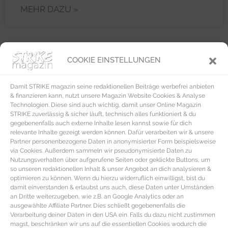
MEHR DAZU »
COOKIE EINSTELLUNGEN
REZEPTE
Damit STRIKE magazin seine redaktionellen Beiträge werbefrei anbieten
& finanzieren kann, nutzt unsere Magazin Website Cookies & Analyse
Technologien. Diese sind auch wichtig, damit unser Online Magazin
STRIKE zuverlässig & sicher läuft, technisch alles funktioniert & du
gegebenenfalls auch externe Inhalte lesen kannst sowie für dich
relevante Inhalte gezeigt werden können. Dafür verarbeiten wir & unsere
Partner personenbezogene Daten in anonymisierter Form beispielsweise
via Cookies. Außerdem sammeln wir pseudonymisierte Daten zu
Nutzungsverhalten über aufgerufene Seiten oder geklickte Buttons, um
so unseren redaktionellen Inhalt & unser Angebot an dich analysieren &
optimieren zu können. Wenn du hierzu widerruflich einwilligst, bist du
damit einverstanden & erlaubst uns auch, diese Daten unter Umständen
an Dritte weiterzugeben, wie z.B. an Google Analytics oder an
ausgewählte Affiliate Partner. Dies schließt gegebenenfalls die
Verarbeitung deiner Daten in den USA ein. Falls du dazu nicht zustimmen
magst, beschränken wir uns auf die essentiellen Cookies wodurch die