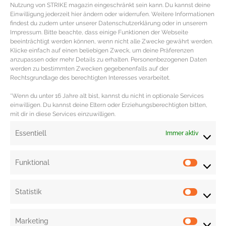
Nutzung von STRIKE magazin eingeschränkt sein kann. Du kannst deine
Einwilligung jederzeit hier ändern oder widerrufen. Weitere Informationen
findest du zudem unter unserer Datenschutzerklärung oder in unserem
Impressum. Bitte beachte, dass einige Funktionen der Webseite
beeinträchtigt werden können, wenn nicht alle Zwecke gewährt werden.
Klicke einfach auf einen beliebigen Zweck, um deine Präferenzen
anzupassen oder mehr Details zu erhalten. Personenbezogenen Daten
werden zu bestimmten Zwecken gegebenenfalls auf der
REZEPT – Breakfast Bowl mit
Rechtsgrundlage des berechtigten Interesses verarbeitet.
frischen Früchten
*Wenn du unter 16 Jahre alt bist, kannst du nicht in optionale Services
einwilligen. Du kannst deine Eltern oder Erziehungsberechtigten bitten,
mit dir in diese Services einzuwilligen.
BREAKFAST BOWL Rezept MIT FRISCHEN FRÜCHTEN
ZUTATEN FÜR DIE BREAKFAST BOWL MIT FRISCHEN
Essentiell
Immer aktiv
FRÜCHTEN 80ml Hafermilch 4 EL Haferflocken 150gr
MEHR DAZU »
Funktional
Statistik
Marketing