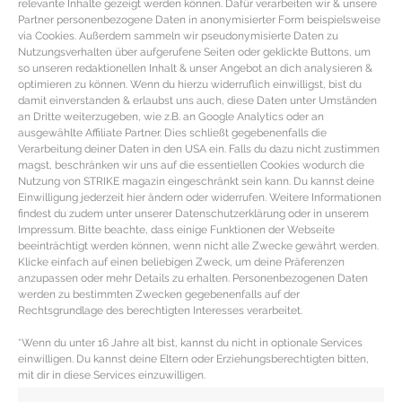
relevante Inhalte gezeigt werden können. Dafür verarbeiten wir & unsere
Partner personenbezogene Daten in anonymisierter Form beispielsweise
via Cookies. Außerdem sammeln wir pseudonymisierte Daten zu
Nutzungsverhalten über aufgerufene Seiten oder geklickte Buttons, um
so unseren redaktionellen Inhalt & unser Angebot an dich analysieren &
optimieren zu können. Wenn du hierzu widerruflich einwilligst, bist du
damit einverstanden & erlaubst uns auch, diese Daten unter Umständen
an Dritte weiterzugeben, wie z.B. an Google Analytics oder an
ausgewählte Affiliate Partner. Dies schließt gegebenenfalls die
Verarbeitung deiner Daten in den USA ein. Falls du dazu nicht zustimmen
magst, beschränken wir uns auf die essentiellen Cookies wodurch die
Nutzung von STRIKE magazin eingeschränkt sein kann. Du kannst deine
Einwilligung jederzeit hier ändern oder widerrufen. Weitere Informationen
findest du zudem unter unserer Datenschutzerklärung oder in unserem
Impressum. Bitte beachte, dass einige Funktionen der Webseite
NAGELLACK TRENDS – Trendfarbe
beeinträchtigt werden können, wenn nicht alle Zwecke gewährt werden.
Klicke einfach auf einen beliebigen Zweck, um deine Präferenzen
Aqua im Metallic Look
anzupassen oder mehr Details zu erhalten. Personenbezogenen Daten
werden zu bestimmten Zwecken gegebenenfalls auf der
Rechtsgrundlage des berechtigten Interesses verarbeitet.
Nagellack in der Trendfarbe Aqua Metallic Wie
funkelnde Edelsteine glänzen die exotisch
*Wenn du unter 16 Jahre alt bist, kannst du nicht in optionale Services
angehauchten Nagellack Trendfarben diesen Sommer
einwilligen. Du kannst deine Eltern oder Erziehungsberechtigten bitten,
um die Wette.
mit dir in diese Services einzuwilligen.