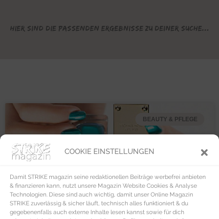
Hier sind die passenden Ergebnisse zu deiner Suche...
BEAUTY & PFLEGE
COOKIE EINSTELLUNGEN
Damit STRIKE magazin seine redaktionellen Beiträge werbefrei anbieten
& finanzieren kann, nutzt unsere Magazin Website Cookies & Analyse
Technologien. Diese sind auch wichtig, damit unser Online Magazin
STRIKE zuverlässig & sicher läuft, technisch alles funktioniert & du
gegebenenfalls auch externe Inhalte lesen kannst sowie für dich