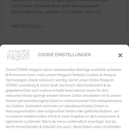
Teint Kleine Wundermittel wäre eine geeignete
Beschreibung für getönte CC Cremes. Denn CC
MEHR DAZU »
COOKIE EINSTELLUNGEN
BEAUTY & PFLEGE
Damit STRIKE magazin seine redaktionellen Beiträge werbefrei anbieten
& finanzieren kann, nutzt unsere Magazin Website Cookies & Analyse
Technologien. Diese sind auch wichtig, damit unser Online Magazin
STRIKE zuverlässig & sicher läuft, technisch alles funktioniert & du
gegebenenfalls auch externe Inhalte lesen kannst sowie für dich
relevante Inhalte gezeigt werden können. Dafür verarbeiten wir & unsere
Partner personenbezogene Daten in anonymisierter Form beispielsweise
via Cookies. Außerdem sammeln wir pseudonymisierte Daten zu
Nutzungsverhalten über aufgerufene Seiten oder geklickte Buttons, um
so unseren redaktionellen Inhalt & unser Angebot an dich analysieren &
optimieren zu können. Wenn du hierzu widerruflich einwilligst, bist du
damit einverstanden & erlaubst uns auch, diese Daten unter Umständen