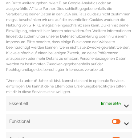
an Dritte weiterzugeben, wie z.B. an Google Analytics oder an
ausgewählte Affiliate Partner. Dies schließt gegebenenfalls die
Verarbeitung deiner Daten in den USA ein. Falls du dazu nicht zustimmen
magst, beschränken wir uns auf die essentiellen Cookies wodurch die
Nutzung von STRIKE magazin eingeschränkt sein kann. Du kannst deine
Einwilligung jederzeit hier ändern oder widerrufen. Weitere Informationen
findest du zudem unter unserer Datenschutzerklärung oder in unserem
Impressum. Bitte beachte, dass einige Funktionen der Webseite
beeinträchtigt werden können, wenn nicht alle Zwecke gewährt werden.
Klicke einfach auf einen beliebigen Zweck, um deine Präferenzen
anzupassen oder mehr Details zu erhalten. Personenbezogenen Daten
werden zu bestimmten Zwecken gegebenenfalls auf der
PERFEKTER TEINT – Getönte
Rechtsgrundlage des berechtigten Interesses verarbeitet.
Tagescremes und BB Cremes
*Wenn du unter 16 Jahre alt bist, kannst du nicht in optionale Services
einwilligen. Du kannst deine Eltern oder Erziehungsberechtigten bitten,
mit dir in diese Services einzuwilligen.
Getönte BB Cremes für den ebenmäßigen Teint Getönte
Tagespflege ist der ideale Make-Up Ersatz für tagsüber,
Essentiell
Immer aktiv
denn der Teint wird
MEHR DAZU »
Funktional