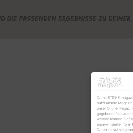
nd die passenden Ergebnisse zu deiner 
Damit STRIKE magazin 
nutzt unsere Magazin
unser Online Magazin S
gegebenenfalls auch e
werden können. Dafür
anonymisierter Form 
Daten zu Nutzungsverh