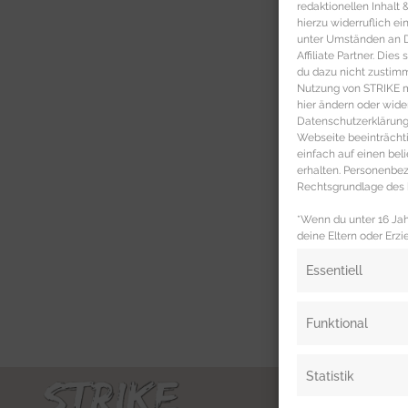
redaktionellen Inhalt
hierzu widerruflich ei
unter Umständen an Dr
Affiliate Partner. Die
du dazu nicht zustim
Nutzung von STRIKE ma
hier ändern oder wide
Datenschutzerklärung 
Webseite beeinträcht
einfach auf einen be
erhalten. Personenb
Rechtsgrundlage des b
*Wenn du unter 16 Jahr
deine Eltern oder Erzi
Essentiell
Funktional
Statistik