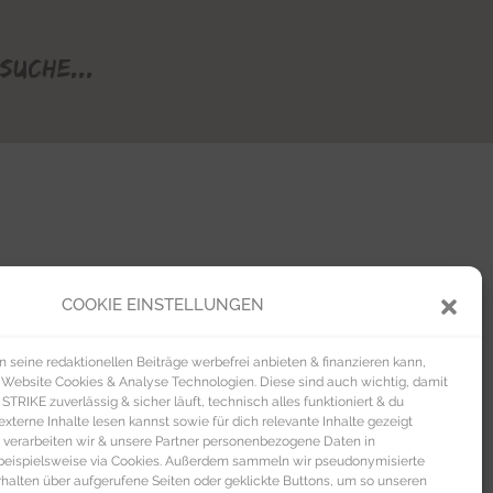
Suche...
COOKIE EINSTELLUNGEN
seine redaktionellen Beiträge werbefrei anbieten & finanzieren kann,
 Website Cookies & Analyse Technologien. Diese sind auch wichtig, damit
TRIKE zuverlässig & sicher läuft, technisch alles funktioniert & du
xterne Inhalte lesen kannst sowie für dich relevante Inhalte gezeigt
 verarbeiten wir & unsere Partner personenbezogene Daten in
beispielsweise via Cookies. Außerdem sammeln wir pseudonymisierte
alten über aufgerufene Seiten oder geklickte Buttons, um so unseren