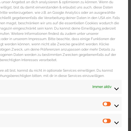
 & unser Angebot an dich analysieren & optimieren zu können. Wenn du
nwilligst, bist du damit einverstanden & erlaubst uns auch, diese Daten
itte weiterzugeben, wie z.B. an Google Analytics oder an ausgewählte
s schließt gegebenenfalls die Verarbeitung deiner Daten in den USA ein. Falls
men magst, beschränken wir uns auf die essentiellen Cookies wodurch die
gazin eingeschränkt sein kann. Du kannst deine Einwilligung jederzeit
rrufen. Weitere Informationen findest du zudem unter unserer
oder in unserem Impressum. Bitte beachte, dass einige Funktionen der
igt werden können, wenn nicht alle Zwecke gewährt werden. Klicke
liebigen Zweck, um deine Präferenzen anzupassen oder mehr Details zu
ezogenen Daten werden zu bestimmten Zwecken gegebenenfalls auf der
erechtigten Interesses verarbeitet.
e alt bist, kannst du nicht in optionale Services einwilligen. Du kannst
ehungsberechtigten bitten, mit dir in diese Services einzuwilligen.
Immer aktiv