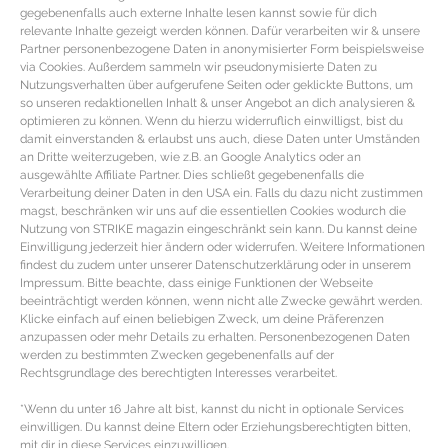
gegebenenfalls auch externe Inhalte lesen kannst sowie für dich
relevante Inhalte gezeigt werden können. Dafür verarbeiten wir & unsere
Partner personenbezogene Daten in anonymisierter Form beispielsweise
via Cookies. Außerdem sammeln wir pseudonymisierte Daten zu
Nutzungsverhalten über aufgerufene Seiten oder geklickte Buttons, um
so unseren redaktionellen Inhalt & unser Angebot an dich analysieren &
optimieren zu können. Wenn du hierzu widerruflich einwilligst, bist du
damit einverstanden & erlaubst uns auch, diese Daten unter Umständen
an Dritte weiterzugeben, wie z.B. an Google Analytics oder an
ausgewählte Affiliate Partner. Dies schließt gegebenenfalls die
Verarbeitung deiner Daten in den USA ein. Falls du dazu nicht zustimmen
magst, beschränken wir uns auf die essentiellen Cookies wodurch die
Nutzung von STRIKE magazin eingeschränkt sein kann. Du kannst deine
Einwilligung jederzeit hier ändern oder widerrufen. Weitere Informationen
findest du zudem unter unserer Datenschutzerklärung oder in unserem
REZEPT – Aphrodisierende
Impressum. Bitte beachte, dass einige Funktionen der Webseite
Meeresfrüchte Vorspeise mit
beeinträchtigt werden können, wenn nicht alle Zwecke gewährt werden.
Klicke einfach auf einen beliebigen Zweck, um deine Präferenzen
Spargelragout, Trüffel und
anzupassen oder mehr Details zu erhalten. Personenbezogenen Daten
werden zu bestimmten Zwecken gegebenenfalls auf der
Wachtelei
Rechtsgrundlage des berechtigten Interesses verarbeitet.
*Wenn du unter 16 Jahre alt bist, kannst du nicht in optionale Services
Vorspeisen Rezept mit Meeresfrüchten & Trüffel Zutaten
einwilligen. Du kannst deine Eltern oder Erziehungsberechtigten bitten,
für die aphrodisierende Vorspeise mit Spargelragout &
mit dir in diese Services einzuwilligen.