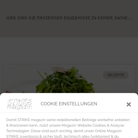
Hier sind die passenden Ergebnisse zu deiner Suche...
REZEPTE
COOKIE EINSTELLUNGEN
Damit STRIKE magazin seine redaktionellen Beiträge werbefrei anbieten
& finanzieren kann, nutzt unsere Magazin Website Cookies & Analyse
Technologien. Diese sind auch wichtig, damit unser Online Magazin
STRIKE zuverlässig & sicher läuft, technisch alles funktioniert & du