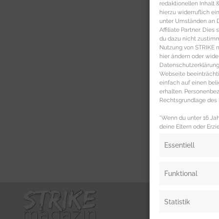
redaktionellen Inhalt
hierzu widerruflich ei
unter Umständen an Dr
Affiliate Partner. Die
du dazu nicht zustim
Nutzung von STRIKE ma
hier ändern oder wide
Datenschutzerklärung 
Webseite beeinträcht
einfach auf einen be
erhalten. Personenb
Rechtsgrundlage des b
*Wenn du unter 16 Jahr
deine Eltern oder Erzi
Essentiell
Funktional
Statistik