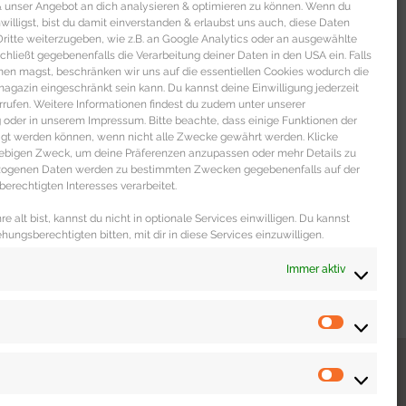
 & unser Angebot an dich analysieren & optimieren zu können. Wenn du
nwilligst, bist du damit einverstanden & erlaubst uns auch, diese Daten
itte weiterzugeben, wie z.B. an Google Analytics oder an ausgewählte
s schließt gegebenenfalls die Verarbeitung deiner Daten in den USA ein. Falls
men magst, beschränken wir uns auf die essentiellen Cookies wodurch die
gazin eingeschränkt sein kann. Du kannst deine Einwilligung jederzeit
rrufen. Weitere Informationen findest du zudem unter unserer
oder in unserem Impressum. Bitte beachte, dass einige Funktionen der
igt werden können, wenn nicht alle Zwecke gewährt werden. Klicke
liebigen Zweck, um deine Präferenzen anzupassen oder mehr Details zu
ezogenen Daten werden zu bestimmten Zwecken gegebenenfalls auf der
erechtigten Interesses verarbeitet.
e alt bist, kannst du nicht in optionale Services einwilligen. Du kannst
ehungsberechtigten bitten, mit dir in diese Services einzuwilligen.
Immer aktiv