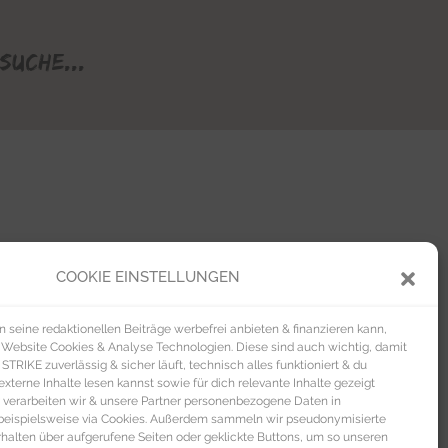
Suche...
COOKIE EINSTELLUNGEN
seine redaktionellen Beiträge werbefrei anbieten & finanzieren kann,
 Website Cookies & Analyse Technologien. Diese sind auch wichtig, damit
TRIKE zuverlässig & sicher läuft, technisch alles funktioniert & du
xterne Inhalte lesen kannst sowie für dich relevante Inhalte gezeigt
 verarbeiten wir & unsere Partner personenbezogene Daten in
beispielsweise via Cookies. Außerdem sammeln wir pseudonymisierte
alten über aufgerufene Seiten oder geklickte Buttons, um so unseren