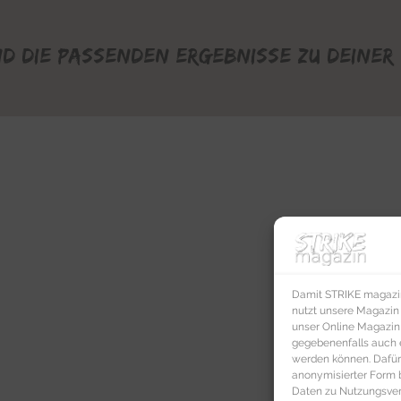
nd die passenden Ergebnisse zu deiner 
Damit STRIKE magazin 
nutzt unsere Magazin
unser Online Magazin S
gegebenenfalls auch e
werden können. Dafür
anonymisierter Form 
Daten zu Nutzungsverh