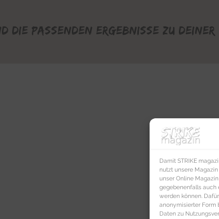
nd die passenden Ergebnisse zu deiner 
Damit STRIKE magazin 
nutzt unsere Magazin
unser Online Magazin S
gegebenenfalls auch e
werden können. Dafür
anonymisierter Form 
Daten zu Nutzungsverh