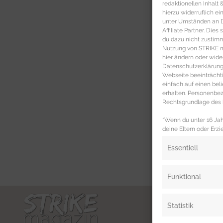
redaktionellen Inhalt
hierzu widerruflich ei
unter Umständen an Dr
Affiliate Partner. Die
du dazu nicht zustim
Nutzung von STRIKE ma
hier ändern oder wide
Datenschutzerklärung 
Webseite beeinträcht
einfach auf einen be
erhalten. Personenb
Rechtsgrundlage des b
*Wenn du unter 16 Jahr
deine Eltern oder Erzi
Essentiell
Funktional
Statistik