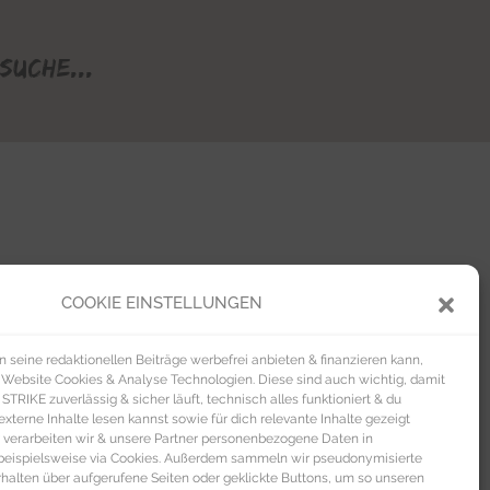
Suche...
COOKIE EINSTELLUNGEN
seine redaktionellen Beiträge werbefrei anbieten & finanzieren kann,
 Website Cookies & Analyse Technologien. Diese sind auch wichtig, damit
TRIKE zuverlässig & sicher läuft, technisch alles funktioniert & du
xterne Inhalte lesen kannst sowie für dich relevante Inhalte gezeigt
 verarbeiten wir & unsere Partner personenbezogene Daten in
beispielsweise via Cookies. Außerdem sammeln wir pseudonymisierte
alten über aufgerufene Seiten oder geklickte Buttons, um so unseren