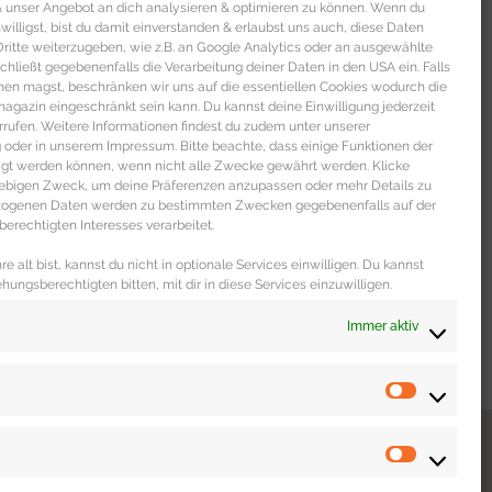
 & unser Angebot an dich analysieren & optimieren zu können. Wenn du
nwilligst, bist du damit einverstanden & erlaubst uns auch, diese Daten
itte weiterzugeben, wie z.B. an Google Analytics oder an ausgewählte
s schließt gegebenenfalls die Verarbeitung deiner Daten in den USA ein. Falls
men magst, beschränken wir uns auf die essentiellen Cookies wodurch die
gazin eingeschränkt sein kann. Du kannst deine Einwilligung jederzeit
rrufen. Weitere Informationen findest du zudem unter unserer
oder in unserem Impressum. Bitte beachte, dass einige Funktionen der
igt werden können, wenn nicht alle Zwecke gewährt werden. Klicke
liebigen Zweck, um deine Präferenzen anzupassen oder mehr Details zu
ezogenen Daten werden zu bestimmten Zwecken gegebenenfalls auf der
erechtigten Interesses verarbeitet.
e alt bist, kannst du nicht in optionale Services einwilligen. Du kannst
ehungsberechtigten bitten, mit dir in diese Services einzuwilligen.
Immer aktiv