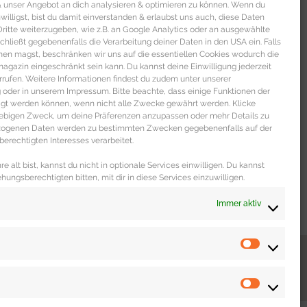
 & unser Angebot an dich analysieren & optimieren zu können. Wenn du
nwilligst, bist du damit einverstanden & erlaubst uns auch, diese Daten
itte weiterzugeben, wie z.B. an Google Analytics oder an ausgewählte
s schließt gegebenenfalls die Verarbeitung deiner Daten in den USA ein. Falls
men magst, beschränken wir uns auf die essentiellen Cookies wodurch die
gazin eingeschränkt sein kann. Du kannst deine Einwilligung jederzeit
rrufen. Weitere Informationen findest du zudem unter unserer
oder in unserem Impressum. Bitte beachte, dass einige Funktionen der
igt werden können, wenn nicht alle Zwecke gewährt werden. Klicke
liebigen Zweck, um deine Präferenzen anzupassen oder mehr Details zu
ezogenen Daten werden zu bestimmten Zwecken gegebenenfalls auf der
erechtigten Interesses verarbeitet.
e alt bist, kannst du nicht in optionale Services einwilligen. Du kannst
ehungsberechtigten bitten, mit dir in diese Services einzuwilligen.
Immer aktiv