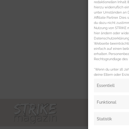
redaktionellen Inhalt
hierzu widerruflich ei
unter Umständen an Dr
Affiliate Partner. Die
du dazu nicht zustim
Nutzung von STRIKE ma
hier ändern oder wide
Datenschutzerklärung 
Webseite beeinträcht
einfach auf einen be
erhalten. Personenb
Rechtsgrundlage des b
*Wenn du unter 16 Jahr
deine Eltern oder Erzi
Essentiell
Funktional
Statistik