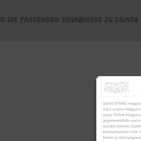
nd die passenden Ergebnisse zu deiner 
Damit STRIKE magazin 
nutzt unsere Magazin
unser Online Magazin S
gegebenenfalls auch e
werden können. Dafür
anonymisierter Form 
Daten zu Nutzungsverh