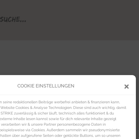
Suche...
COOKIE EINSTELLUNGEN
seine redaktionellen Beiträge werbefrei anbieten & finanzieren kann,
 Website Cookies & Analyse Technologien. Diese sind auch wichtig, damit
TRIKE zuverlässig & sicher läuft, technisch alles funktioniert & du
xterne Inhalte lesen kannst sowie für dich relevante Inhalte gezeigt
 verarbeiten wir & unsere Partner personenbezogene Daten in
beispielsweise via Cookies. Außerdem sammeln wir pseudonymisierte
alten über aufgerufene Seiten oder geklickte Buttons, um so unseren