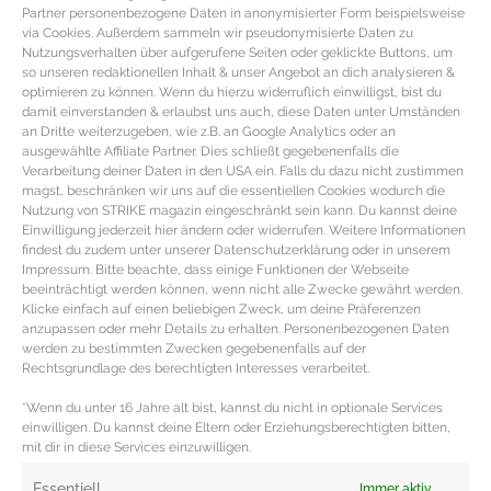
Partner personenbezogene Daten in anonymisierter Form beispielsweise
via Cookies. Außerdem sammeln wir pseudonymisierte Daten zu
Nutzungsverhalten über aufgerufene Seiten oder geklickte Buttons, um
so unseren redaktionellen Inhalt & unser Angebot an dich analysieren &
optimieren zu können. Wenn du hierzu widerruflich einwilligst, bist du
damit einverstanden & erlaubst uns auch, diese Daten unter Umständen
an Dritte weiterzugeben, wie z.B. an Google Analytics oder an
ausgewählte Affiliate Partner. Dies schließt gegebenenfalls die
Verarbeitung deiner Daten in den USA ein. Falls du dazu nicht zustimmen
magst, beschränken wir uns auf die essentiellen Cookies wodurch die
Nutzung von STRIKE magazin eingeschränkt sein kann. Du kannst deine
Einwilligung jederzeit hier ändern oder widerrufen. Weitere Informationen
findest du zudem unter unserer Datenschutzerklärung oder in unserem
Impressum. Bitte beachte, dass einige Funktionen der Webseite
beeinträchtigt werden können, wenn nicht alle Zwecke gewährt werden.
SUPERFOOD ANANAS – Herkunft,
Klicke einfach auf einen beliebigen Zweck, um deine Präferenzen
Wirkung & Verzehrtipps
anzupassen oder mehr Details zu erhalten. Personenbezogenen Daten
werden zu bestimmten Zwecken gegebenenfalls auf der
Rechtsgrundlage des berechtigten Interesses verarbeitet.
Superfood Ananas – Herkunft, Wirkung & Zubereitung
Ananas Fakten & Herkunft Die Ananas ist eine
*Wenn du unter 16 Jahre alt bist, kannst du nicht in optionale Services
einwilligen. Du kannst deine Eltern oder Erziehungsberechtigten bitten,
Pflanzenart aus der Familie der
mit dir in diese Services einzuwilligen.
MEHR DAZU »
Essentiell
Immer aktiv