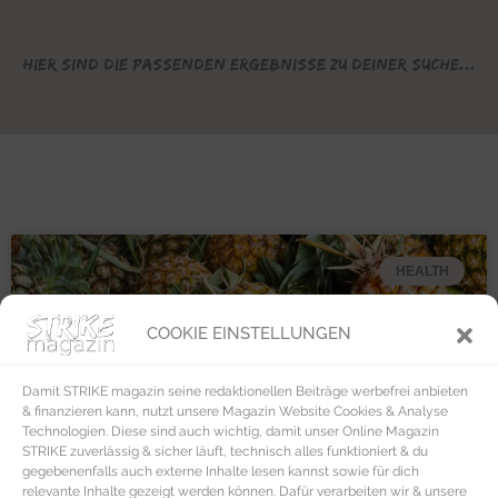
Hier sind die passenden Ergebnisse zu deiner Suche...
HEALTH
COOKIE EINSTELLUNGEN
Damit STRIKE magazin seine redaktionellen Beiträge werbefrei anbieten
& finanzieren kann, nutzt unsere Magazin Website Cookies & Analyse
Technologien. Diese sind auch wichtig, damit unser Online Magazin
STRIKE zuverlässig & sicher läuft, technisch alles funktioniert & du
gegebenenfalls auch externe Inhalte lesen kannst sowie für dich
relevante Inhalte gezeigt werden können. Dafür verarbeiten wir & unsere