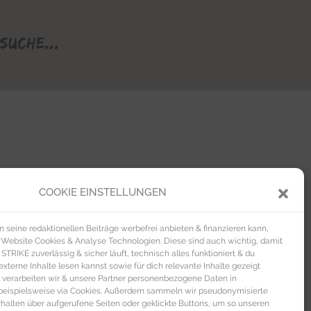
Suche...
COOKIE EINSTELLUNGEN
seine redaktionellen Beiträge werbefrei anbieten & finanzieren kann,
 Website Cookies & Analyse Technologien. Diese sind auch wichtig, damit
TRIKE zuverlässig & sicher läuft, technisch alles funktioniert & du
xterne Inhalte lesen kannst sowie für dich relevante Inhalte gezeigt
 verarbeiten wir & unsere Partner personenbezogene Daten in
beispielsweise via Cookies. Außerdem sammeln wir pseudonymisierte
alten über aufgerufene Seiten oder geklickte Buttons, um so unseren