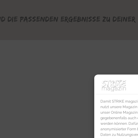
nd die passenden Ergebnisse zu deiner 
Damit STRIKE magazin 
nutzt unsere Magazin
unser Online Magazin S
gegebenenfalls auch e
werden können. Dafür
anonymisierter Form 
Daten zu Nutzungsverh