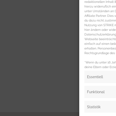
redaktionellen Inhalt
hierzu widerruflich ei
unter Umständen an Dr
Affiliate Partner. Die
du dazu nicht zustim
Nutzung von STRIKE ma
hier ändern oder wide
Datenschutzerklärung 
Webseite beeinträcht
einfach auf einen be
erhalten. Personenb
Rechtsgrundlage des b
*Wenn du unter 16 Jahr
deine Eltern oder Erzi
Essentiell
Funktional
Statistik