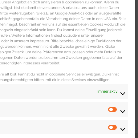
 & unser Angebot an dich analysieren & optimieren zu können. Wenn du
nwilligst, bist du damit einverstanden & erlaubst uns auch, diese Daten
itte weiterzugeben, wie z.B. an Google Analytics oder an ausgewählte
s schließt gegebenenfalls die Verarbeitung deiner Daten in den USA ein. Falls
men magst, beschränken wir uns auf die essentiellen Cookies wodurch die
gazin eingeschränkt sein kann. Du kannst deine Einwilligung jederzeit
rrufen. Weitere Informationen findest du zudem unter unserer
oder in unserem Impressum. Bitte beachte, dass einige Funktionen der
igt werden können, wenn nicht alle Zwecke gewährt werden. Klicke
liebigen Zweck, um deine Präferenzen anzupassen oder mehr Details zu
ezogenen Daten werden zu bestimmten Zwecken gegebenenfalls auf der
erechtigten Interesses verarbeitet.
e alt bist, kannst du nicht in optionale Services einwilligen. Du kannst
ehungsberechtigten bitten, mit dir in diese Services einzuwilligen.
Immer aktiv