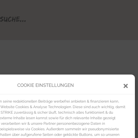
Suche...
COOKIE EINSTELLUNGEN
seine redaktionellen Beiträge werbefrei anbieten & finanzieren kann,
 Website Cookies & Analyse Technologien. Diese sind auch wichtig, damit
TRIKE zuverlässig & sicher läuft, technisch alles funktioniert & du
xterne Inhalte lesen kannst sowie für dich relevante Inhalte gezeigt
 verarbeiten wir & unsere Partner personenbezogene Daten in
beispielsweise via Cookies. Außerdem sammeln wir pseudonymisierte
alten über aufgerufene Seiten oder geklickte Buttons, um so unseren