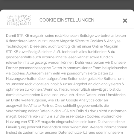
COOKIE EINSTELLUNGEN
REZEPTE
Damit STRIKE magazin seine redaktionellen Beiträge werbefrei anbieten
& finanzieren kann, nutzt unsere Magazin Website Cookies & Analyse
Technologien. Diese sind auch wichtig, damit unser Online Magazin
STRIKE zuverlässig & sicher läuft, technisch alles funktioniert & du
gegebenenfalls auch externe Inhalte lesen kannst sowie für dich
relevante Inhalte gezeigt werden können. Dafür verarbeiten wir & unsere
Partner personenbezogene Daten in anonymisierter Form beispielsweise
via Cookies. Außerdem sammeln wir pseudonymisierte Daten zu
Nutzungsverhalten über aufgerufene Seiten oder geklickte Buttons, um
so unseren redaktionellen Inhalt & unser Angebot an dich analysieren &
optimieren zu können. Wenn du hierzu widerruflich einwilligst, bist du
damit einverstanden & erlaubst uns auch, diese Daten unter Umständen
an Dritte weiterzugeben, wie z.B. an Google Analytics oder an
ausgewählte Affiliate Partner. Dies schließt gegebenenfalls die
Verarbeitung deiner Daten in den USA ein. Falls du dazu nicht zustimmen
magst, beschränken wir uns auf die essentiellen Cookies wodurch die
Nutzung von STRIKE magazin eingeschränkt sein kann. Du kannst deine
Einwilligung jederzeit hier ändern oder widerrufen. Weitere Informationen
findest du zudem unter unserer Datenschutzerklärung oder in unserem