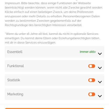
Impressum. Bitte beachte, dass einige Funktionen der Webseite
beeinträchtigt werden können, wenn nicht alle Zwecke gewährt werden.
Klicke einfach auf einen beliebigen Zweck, um deine Präferenzen
anzupassen oder mehr Details zu erhalten. Personenbezogenen Daten
werden zu bestimmten Zwecken gegebenenfalls auf der
REZEPT – Lachs Burger mit Joghurt
Rechtsgrundlage des berechtigten Interesses verarbeitet.
Dill Dip
*Wenn du unter 16 Jahre alt bist, kannst du nicht in optionale Services
einwilligen. Du kannst deine Eltern oder Erziehungsberechtigten bitten,
mit dir in diese Services einzuwilligen.
Lachsburger Rezept mit Joghurt Dill Dip Zutaten für
den Lachsburger 400gr Lachsfilet ohne Haut etwas Saft
Essentiell
Immer aktiv
einer Zitrone etwas Olivenöl
MEHR DAZU »
Funktional
Statistik
Marketing