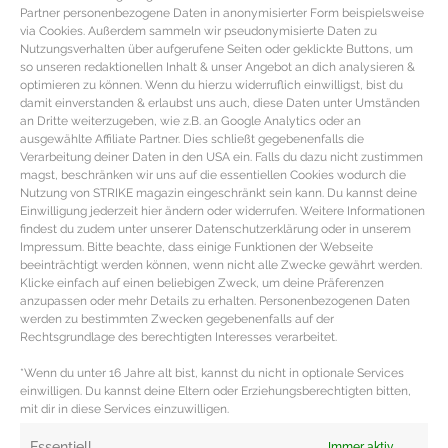
Partner personenbezogene Daten in anonymisierter Form beispielsweise
via Cookies. Außerdem sammeln wir pseudonymisierte Daten zu
Nutzungsverhalten über aufgerufene Seiten oder geklickte Buttons, um
so unseren redaktionellen Inhalt & unser Angebot an dich analysieren &
optimieren zu können. Wenn du hierzu widerruflich einwilligst, bist du
damit einverstanden & erlaubst uns auch, diese Daten unter Umständen
an Dritte weiterzugeben, wie z.B. an Google Analytics oder an
ausgewählte Affiliate Partner. Dies schließt gegebenenfalls die
Verarbeitung deiner Daten in den USA ein. Falls du dazu nicht zustimmen
magst, beschränken wir uns auf die essentiellen Cookies wodurch die
Nutzung von STRIKE magazin eingeschränkt sein kann. Du kannst deine
Einwilligung jederzeit hier ändern oder widerrufen. Weitere Informationen
findest du zudem unter unserer Datenschutzerklärung oder in unserem
Impressum. Bitte beachte, dass einige Funktionen der Webseite
beeinträchtigt werden können, wenn nicht alle Zwecke gewährt werden.
MUST HAVES FÜR ZUHAUSE – Die besten
Klicke einfach auf einen beliebigen Zweck, um deine Präferenzen
Raumdüfte, Diffuser und Duftkerzen
anzupassen oder mehr Details zu erhalten. Personenbezogenen Daten
werden zu bestimmten Zwecken gegebenenfalls auf der
Rechtsgrundlage des berechtigten Interesses verarbeitet.
Die besten Raumdüfte, Sprays, Duftkerzen & Diffuser
*Wenn du unter 16 Jahre alt bist, kannst du nicht in optionale Services
Der Raumduft hat seine Daseinsberechtigung längst
einwilligen. Du kannst deine Eltern oder Erziehungsberechtigten bitten,
bewiesen und mausert sich zum echten Deko
mit dir in diese Services einzuwilligen.
MEHR DAZU »
Essentiell
Immer aktiv