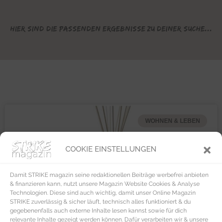
Hier sind die passenden Ergebnisse zu deiner Suche...
WOHNEN & LEBEN
COOKIE EINSTELLUNGEN
Damit STRIKE magazin seine redaktionellen Beiträge werbefrei anbieten
& finanzieren kann, nutzt unsere Magazin Website Cookies & Analyse
Technologien. Diese sind auch wichtig, damit unser Online Magazin
STRIKE zuverlässig & sicher läuft, technisch alles funktioniert & du
gegebenenfalls auch externe Inhalte lesen kannst sowie für dich
relevante Inhalte gezeigt werden können. Dafür verarbeiten wir & unsere