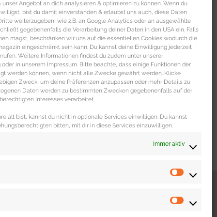
 & unser Angebot an dich analysieren & optimieren zu können. Wenn du
nwilligst, bist du damit einverstanden & erlaubst uns auch, diese Daten
itte weiterzugeben, wie z.B. an Google Analytics oder an ausgewählte
s schließt gegebenenfalls die Verarbeitung deiner Daten in den USA ein. Falls
men magst, beschränken wir uns auf die essentiellen Cookies wodurch die
gazin eingeschränkt sein kann. Du kannst deine Einwilligung jederzeit
rrufen. Weitere Informationen findest du zudem unter unserer
oder in unserem Impressum. Bitte beachte, dass einige Funktionen der
igt werden können, wenn nicht alle Zwecke gewährt werden. Klicke
liebigen Zweck, um deine Präferenzen anzupassen oder mehr Details zu
ezogenen Daten werden zu bestimmten Zwecken gegebenenfalls auf der
erechtigten Interesses verarbeitet.
e alt bist, kannst du nicht in optionale Services einwilligen. Du kannst
ehungsberechtigten bitten, mit dir in diese Services einzuwilligen.
Immer aktiv