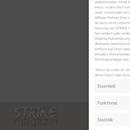
redaktionellen Inhalt
hierzu widerruflich ei
unter Umständen an Dr
Affiliate Partner. Die
du dazu nicht zustim
Nutzung von STRIKE ma
hier ändern oder wide
Datenschutzerklärung 
Webseite beeinträcht
einfach auf einen be
erhalten. Personenb
Rechtsgrundlage des b
*Wenn du unter 16 Jahr
deine Eltern oder Erzi
Essentiell
Funktional
Statistik