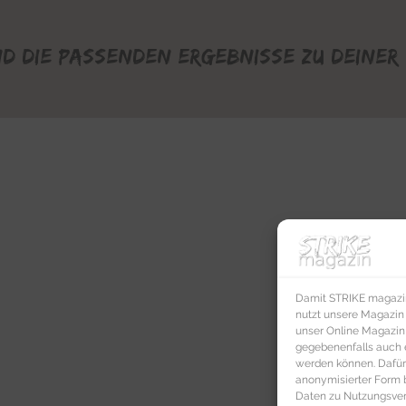
nd die passenden Ergebnisse zu deiner 
Damit STRIKE magazin 
nutzt unsere Magazin
unser Online Magazin S
gegebenenfalls auch e
werden können. Dafür
anonymisierter Form 
Daten zu Nutzungsverh