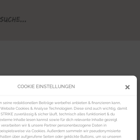
Suche...
COOKIE EINSTELLUNGEN
seine redaktionellen Beiträge werbefrei anbieten & finanzieren kann,
 Website Cookies & Analyse Technologien. Diese sind auch wichtig, damit
TRIKE zuverlässig & sicher läuft, technisch alles funktioniert & du
xterne Inhalte lesen kannst sowie für dich relevante Inhalte gezeigt
 verarbeiten wir & unsere Partner personenbezogene Daten in
beispielsweise via Cookies. Außerdem sammeln wir pseudonymisierte
alten über aufgerufene Seiten oder geklickte Buttons, um so unseren