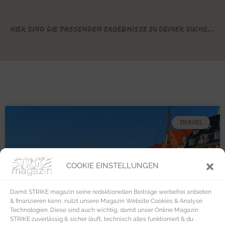
Hier sind die passenden Ergebnisse zu deiner Suche...
TRAVEL
COOKIE EINSTELLUNGEN
Damit STRIKE magazin seine redaktionellen Beiträge werbefrei anbieten
& finanzieren kann, nutzt unsere Magazin Website Cookies & Analyse
Technologien. Diese sind auch wichtig, damit unser Online Magazin
STRIKE zuverlässig & sicher läuft, technisch alles funktioniert & du