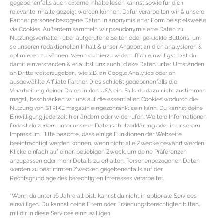
gegebenenfalls auch externe Inhalte lesen kannst sowie für dich
relevante Inhalte gezeigt werden können. Dafür verarbeiten wir & unsere
Partner personenbezogene Daten in anonymisierter Form beispielsweise
via Cookies. Außerdem sammeln wir pseudonymisierte Daten zu
Nutzungsverhalten über aufgerufene Seiten oder geklickte Buttons, um
so unseren redaktionellen Inhalt & unser Angebot an dich analysieren &
optimieren zu können. Wenn du hierzu widerruflich einwilligst, bist du
damit einverstanden & erlaubst uns auch, diese Daten unter Umständen
an Dritte weiterzugeben, wie z.B. an Google Analytics oder an
ausgewählte Affiliate Partner. Dies schließt gegebenenfalls die
Verarbeitung deiner Daten in den USA ein. Falls du dazu nicht zustimmen
magst, beschränken wir uns auf die essentiellen Cookies wodurch die
Nutzung von STRIKE magazin eingeschränkt sein kann. Du kannst deine
Einwilligung jederzeit hier ändern oder widerrufen. Weitere Informationen
findest du zudem unter unserer Datenschutzerklärung oder in unserem
Impressum. Bitte beachte, dass einige Funktionen der Webseite
beeinträchtigt werden können, wenn nicht alle Zwecke gewährt werden.
Klicke einfach auf einen beliebigen Zweck, um deine Präferenzen
CITYGUIDE KOPENHAGEN – Design,
anzupassen oder mehr Details zu erhalten. Personenbezogenen Daten
Kulinarik und Kultur
werden zu bestimmten Zwecken gegebenenfalls auf der
Rechtsgrundlage des berechtigten Interesses verarbeitet.
TRAVELGUIDE KOPENHAGEN – Genuss,
*Wenn du unter 16 Jahre alt bist, kannst du nicht in optionale Services
skandinavisches Design & Kultur Modestadt,
einwilligen. Du kannst deine Eltern oder Erziehungsberechtigten bitten,
mit dir in diese Services einzuwilligen.
Fahrradhauptstadt Europas und Kulturmetropole: