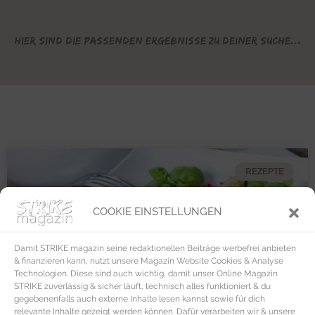
Hier sind die passenden Ergebnisse zu deiner Suche...
REZEPTE
COOKIE EINSTELLUNGEN
Damit STRIKE magazin seine redaktionellen Beiträge werbefrei anbieten
& finanzieren kann, nutzt unsere Magazin Website Cookies & Analyse
Technologien. Diese sind auch wichtig, damit unser Online Magazin
STRIKE zuverlässig & sicher läuft, technisch alles funktioniert & du
gegebenenfalls auch externe Inhalte lesen kannst sowie für dich
relevante Inhalte gezeigt werden können. Dafür verarbeiten wir & unsere