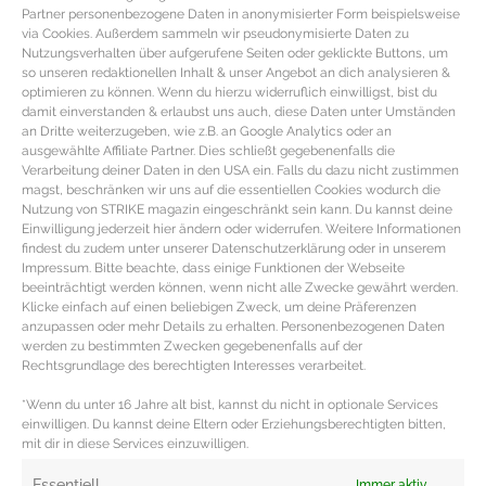
Partner personenbezogene Daten in anonymisierter Form beispielsweise
via Cookies. Außerdem sammeln wir pseudonymisierte Daten zu
Nutzungsverhalten über aufgerufene Seiten oder geklickte Buttons, um
so unseren redaktionellen Inhalt & unser Angebot an dich analysieren &
optimieren zu können. Wenn du hierzu widerruflich einwilligst, bist du
damit einverstanden & erlaubst uns auch, diese Daten unter Umständen
an Dritte weiterzugeben, wie z.B. an Google Analytics oder an
ausgewählte Affiliate Partner. Dies schließt gegebenenfalls die
Verarbeitung deiner Daten in den USA ein. Falls du dazu nicht zustimmen
magst, beschränken wir uns auf die essentiellen Cookies wodurch die
Nutzung von STRIKE magazin eingeschränkt sein kann. Du kannst deine
Einwilligung jederzeit hier ändern oder widerrufen. Weitere Informationen
findest du zudem unter unserer Datenschutzerklärung oder in unserem
Impressum. Bitte beachte, dass einige Funktionen der Webseite
beeinträchtigt werden können, wenn nicht alle Zwecke gewährt werden.
REZEPT – Couscous Pfanne
Klicke einfach auf einen beliebigen Zweck, um deine Präferenzen
vegetarisch
anzupassen oder mehr Details zu erhalten. Personenbezogenen Daten
werden zu bestimmten Zwecken gegebenenfalls auf der
Rechtsgrundlage des berechtigten Interesses verarbeitet.
Vegetarisches Couscous Rezept ZUTATEN FÜR DEN
*Wenn du unter 16 Jahre alt bist, kannst du nicht in optionale Services
VEGGIE COUSCOUS 300gr Couscous 500ml
einwilligen. Du kannst deine Eltern oder Erziehungsberechtigten bitten,
Gemüsebrühe 1 EL Kurkuma 1 Aubergine 1 rote Paprika
mit dir in diese Services einzuwilligen.
MEHR DAZU »
Essentiell
Immer aktiv