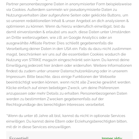
Partner personenbezogene Daten in anonymisierter Form beispielsweise
via Cookies. Außerdem sammeln wir pseudonymisierte Daten zu
Nutzungsverhalten über aufgerufene Seiten oder geklickte Buttons, um
so unseren redaktionellen Inhalt & unser Angebot an dich analysieren &
optimieren zu können. Wenn du hierzu widerruflich einwilligst, bist du
damit einverstanden & erlaubst uns auch, diese Daten unter Umständen
an Dritte weiterzugeben, wie z.B. an Google Analytics oder an
ausgewählte Affiliate Partner. Dies schließt gegebenenfalls die
Verarbeitung deiner Daten in den USA ein. Falls du dazu nicht zustimmen
magst, beschränken wir uns auf die essentiellen Cookies wodurch die
Nutzung von STRIKE magazin eingeschränkt sein kann. Du kannst deine
Einwilligung jederzeit hier ändern oder widerrufen. Weitere Informationen
findest du zudem unter unserer Datenschutzerklärung oder in unserem
Impressum. Bitte beachte, dass einige Funktionen der Webseite
beeinträchtigt werden können, wenn nicht alle Zwecke gewährt werden.
REZEPT – Original französisches
Klicke einfach auf einen beliebigen Zweck, um deine Präferenzen
Coq au Vin
anzupassen oder mehr Details zu erhalten. Personenbezogenen Daten
werden zu bestimmten Zwecken gegebenenfalls auf der
Rechtsgrundlage des berechtigten Interesses verarbeitet.
Coq au Vin Rezept mit kartoffeln & Champignons
*Wenn du unter 16 Jahre alt bist, kannst du nicht in optionale Services
Zutaten für Das provenzalische Coq au Vin Rezept 6
einwilligen. Du kannst deine Eltern oder Erziehungsberechtigten bitten,
frische Hähnchenkeulen bzw.
mit dir in diese Services einzuwilligen.
MEHR DAZU »
Essentiell
Immer aktiv