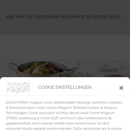
Hier sind die passenden Ergebnisse zu deiner Suche...
REZEPTE
COOKIE EINSTELLUNGEN
Damit STRIKE magazin seine redaktionellen Beiträge werbefrei anbieten
& finanzieren kann, nutzt unsere Magazin Website Cookies & Analyse
Technologien. Diese sind auch wichtig, damit unser Online Magazin
STRIKE zuverlässig & sicher läuft, technisch alles funktioniert & du
gegebenenfalls auch externe Inhalte lesen kannst sowie für dich
relevante Inhalte gezeigt werden können. Dafür verarbeiten wir & unsere