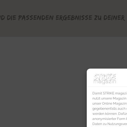
nd die passenden Ergebnisse zu deiner 
Damit STRIKE magazin 
nutzt unsere Magazin
unser Online Magazin S
gegebenenfalls auch e
werden können. Dafür
anonymisierter Form 
Daten zu Nutzungsverh