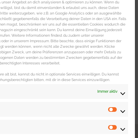
 & unser Angebot an dich analysieren & optimieren zu können. Wenn du
nwilligst, bist du damit einverstanden & erlaubst uns auch, diese Daten
itte weiterzugeben, wie z.B. an Google Analytics oder an ausgewählte
s schließt gegebenenfalls die Verarbeitung deiner Daten in den USA ein. Falls
men magst, beschränken wir uns auf die essentiellen Cookies wodurch die
gazin eingeschränkt sein kann. Du kannst deine Einwilligung jederzeit
rrufen. Weitere Informationen findest du zudem unter unserer
oder in unserem Impressum. Bitte beachte, dass einige Funktionen der
igt werden können, wenn nicht alle Zwecke gewährt werden. Klicke
liebigen Zweck, um deine Präferenzen anzupassen oder mehr Details zu
ezogenen Daten werden zu bestimmten Zwecken gegebenenfalls auf der
erechtigten Interesses verarbeitet.
e alt bist, kannst du nicht in optionale Services einwilligen. Du kannst
ehungsberechtigten bitten, mit dir in diese Services einzuwilligen.
Immer aktiv