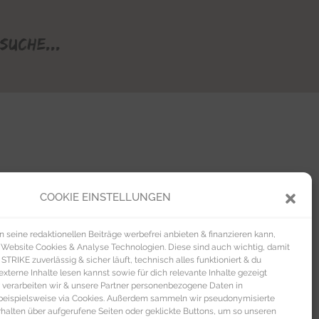
Suche...
COOKIE EINSTELLUNGEN
seine redaktionellen Beiträge werbefrei anbieten & finanzieren kann,
 Website Cookies & Analyse Technologien. Diese sind auch wichtig, damit
TRIKE zuverlässig & sicher läuft, technisch alles funktioniert & du
xterne Inhalte lesen kannst sowie für dich relevante Inhalte gezeigt
 verarbeiten wir & unsere Partner personenbezogene Daten in
beispielsweise via Cookies. Außerdem sammeln wir pseudonymisierte
alten über aufgerufene Seiten oder geklickte Buttons, um so unseren