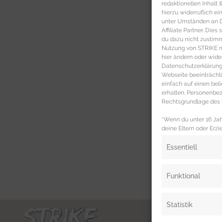
redaktionellen Inhalt
hierzu widerruflich ei
unter Umständen an Dr
Affiliate Partner. Die
du dazu nicht zustim
Nutzung von STRIKE ma
hier ändern oder wide
Datenschutzerklärung 
Webseite beeinträcht
einfach auf einen be
erhalten. Personenb
Rechtsgrundlage des b
*Wenn du unter 16 Jahr
deine Eltern oder Erzi
Essentiell
Funktional
Statistik