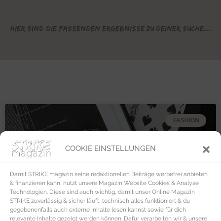
Hier sind die passenden Ergebnisse zu deiner Suche...
FASHION
COOKIE EINSTELLUNGEN
Damit STRIKE magazin seine redaktionellen Beiträge werbefrei anbieten
& finanzieren kann, nutzt unsere Magazin Website Cookies & Analyse
Technologien. Diese sind auch wichtig, damit unser Online Magazin
STRIKE zuverlässig & sicher läuft, technisch alles funktioniert & du
gegebenenfalls auch externe Inhalte lesen kannst sowie für dich
relevante Inhalte gezeigt werden können. Dafür verarbeiten wir & unsere