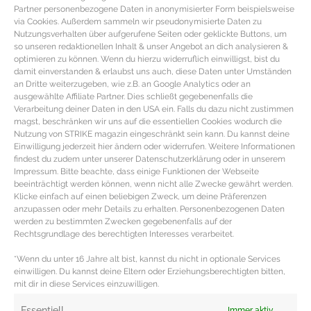
Partner personenbezogene Daten in anonymisierter Form beispielsweise
via Cookies. Außerdem sammeln wir pseudonymisierte Daten zu
Nutzungsverhalten über aufgerufene Seiten oder geklickte Buttons, um
so unseren redaktionellen Inhalt & unser Angebot an dich analysieren &
optimieren zu können. Wenn du hierzu widerruflich einwilligst, bist du
damit einverstanden & erlaubst uns auch, diese Daten unter Umständen
an Dritte weiterzugeben, wie z.B. an Google Analytics oder an
ausgewählte Affiliate Partner. Dies schließt gegebenenfalls die
Verarbeitung deiner Daten in den USA ein. Falls du dazu nicht zustimmen
magst, beschränken wir uns auf die essentiellen Cookies wodurch die
Nutzung von STRIKE magazin eingeschränkt sein kann. Du kannst deine
Einwilligung jederzeit hier ändern oder widerrufen. Weitere Informationen
findest du zudem unter unserer Datenschutzerklärung oder in unserem
Impressum. Bitte beachte, dass einige Funktionen der Webseite
beeinträchtigt werden können, wenn nicht alle Zwecke gewährt werden.
Lizenz zum Zeitmessen – Die besten
Klicke einfach auf einen beliebigen Zweck, um deine Präferenzen
Armbanduhren von James Bond
anzupassen oder mehr Details zu erhalten. Personenbezogenen Daten
werden zu bestimmten Zwecken gegebenenfalls auf der
Rechtsgrundlage des berechtigten Interesses verarbeitet.
Die besten Armbanduhren von 007 zum 25. James Bond
*Wenn du unter 16 Jahre alt bist, kannst du nicht in optionale Services
Film Auch wenn der Filmstart des neuen James Bond
einwilligen. Du kannst deine Eltern oder Erziehungsberechtigten bitten,
Streifens pandemiebedingt
mit dir in diese Services einzuwilligen.
MEHR DAZU »
Essentiell
Immer aktiv