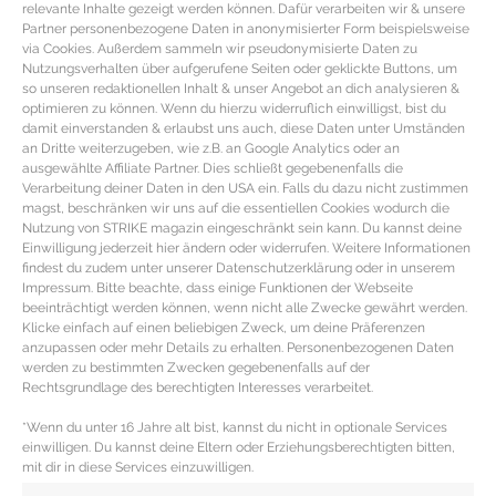
relevante Inhalte gezeigt werden können. Dafür verarbeiten wir & unsere
Partner personenbezogene Daten in anonymisierter Form beispielsweise
via Cookies. Außerdem sammeln wir pseudonymisierte Daten zu
Nutzungsverhalten über aufgerufene Seiten oder geklickte Buttons, um
so unseren redaktionellen Inhalt & unser Angebot an dich analysieren &
optimieren zu können. Wenn du hierzu widerruflich einwilligst, bist du
damit einverstanden & erlaubst uns auch, diese Daten unter Umständen
an Dritte weiterzugeben, wie z.B. an Google Analytics oder an
ausgewählte Affiliate Partner. Dies schließt gegebenenfalls die
Verarbeitung deiner Daten in den USA ein. Falls du dazu nicht zustimmen
magst, beschränken wir uns auf die essentiellen Cookies wodurch die
Nutzung von STRIKE magazin eingeschränkt sein kann. Du kannst deine
Einwilligung jederzeit hier ändern oder widerrufen. Weitere Informationen
findest du zudem unter unserer Datenschutzerklärung oder in unserem
Impressum. Bitte beachte, dass einige Funktionen der Webseite
INVESTMENT PIECE ARMBANDUHR – Die
beeinträchtigt werden können, wenn nicht alle Zwecke gewährt werden.
Klicke einfach auf einen beliebigen Zweck, um deine Präferenzen
schönsten Damenuhren unter den
anzupassen oder mehr Details zu erhalten. Personenbezogenen Daten
Klassikern
werden zu bestimmten Zwecken gegebenenfalls auf der
Rechtsgrundlage des berechtigten Interesses verarbeitet.
Luxus Armbanduhren für Sie Angefangen bei cleanen
*Wenn du unter 16 Jahre alt bist, kannst du nicht in optionale Services
Modellen über die zeitlosen Klassiker und modernen
einwilligen. Du kannst deine Eltern oder Erziehungsberechtigten bitten,
mit dir in diese Services einzuwilligen.
Smartwatches bis hin zu dem ultimativen