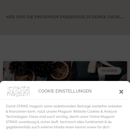
Hier sind die passenden Ergebnisse zu deiner Suche...
FASHION
COOKIE EINSTELLUNGEN
Damit STRIKE magazin seine redaktionellen Beiträge werbefrei anbieten
& finanzieren kann, nutzt unsere Magazin Website Cookies & Analyse
Technologien. Diese sind auch wichtig, damit unser Online Magazin
STRIKE zuverlässig & sicher läuft, technisch alles funktioniert & du
gegebenenfalls auch externe Inhalte lesen kannst sowie für dich