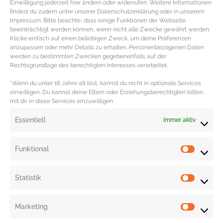
Einwilligung jederzeit hier ändern oder widerrufen. Weitere Informationen
findest du zudem unter unserer Datenschutzerklärung oder in unserem
Impressum. Bitte beachte, dass einige Funktionen der Webseite
beeinträchtigt werden können, wenn nicht alle Zwecke gewährt werden.
Klicke einfach auf einen beliebigen Zweck, um deine Präferenzen
anzupassen oder mehr Details zu erhalten. Personenbezogenen Daten
werden zu bestimmten Zwecken gegebenenfalls auf der
Stylischer Frühlingslook für wenig
Rechtsgrundlage des berechtigten Interesses verarbeitet.
Geld
*Wenn du unter 16 Jahre alt bist, kannst du nicht in optionale Services
einwilligen. Du kannst deine Eltern oder Erziehungsberechtigten bitten,
mit dir in diese Services einzuwilligen.
Perfekt gestylt im Frühling mit kleinem Budget
Trenchcoat, weiße Sneaker und graue Chino geben die
Essentiell
Immer aktiv
perfekte Stil-Kombination für den Frühling.
MEHR DAZU »
Funktional
Statistik
Marketing