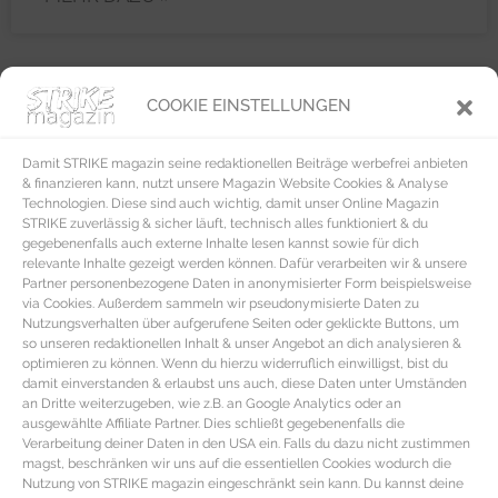
COOKIE EINSTELLUNGEN
FASHION
Damit STRIKE magazin seine redaktionellen Beiträge werbefrei anbieten
& finanzieren kann, nutzt unsere Magazin Website Cookies & Analyse
Technologien. Diese sind auch wichtig, damit unser Online Magazin
STRIKE zuverlässig & sicher läuft, technisch alles funktioniert & du
gegebenenfalls auch externe Inhalte lesen kannst sowie für dich
relevante Inhalte gezeigt werden können. Dafür verarbeiten wir & unsere
Partner personenbezogene Daten in anonymisierter Form beispielsweise
via Cookies. Außerdem sammeln wir pseudonymisierte Daten zu
Nutzungsverhalten über aufgerufene Seiten oder geklickte Buttons, um
so unseren redaktionellen Inhalt & unser Angebot an dich analysieren &
optimieren zu können. Wenn du hierzu widerruflich einwilligst, bist du
damit einverstanden & erlaubst uns auch, diese Daten unter Umständen
an Dritte weiterzugeben, wie z.B. an Google Analytics oder an
ausgewählte Affiliate Partner. Dies schließt gegebenenfalls die
Verarbeitung deiner Daten in den USA ein. Falls du dazu nicht zustimmen
magst, beschränken wir uns auf die essentiellen Cookies wodurch die
Nutzung von STRIKE magazin eingeschränkt sein kann. Du kannst deine