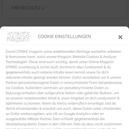
MEHR DAZU »
COOKIE EINSTELLUNGEN
REZEPTE
Damit STRIKE magazin seine redaktionellen Beiträge werbefrei anbieten
& finanzieren kann, nutzt unsere Magazin Website Cookies & Analyse
Technologien. Diese sind auch wichtig, damit unser Online Magazin
STRIKE zuverlässig & sicher läuft, technisch alles funktioniert & du
gegebenenfalls auch externe Inhalte lesen kannst sowie für dich
relevante Inhalte gezeigt werden können. Dafür verarbeiten wir & unsere
Partner personenbezogene Daten in anonymisierter Form beispielsweise
via Cookies. Außerdem sammeln wir pseudonymisierte Daten zu
Nutzungsverhalten über aufgerufene Seiten oder geklickte Buttons, um
so unseren redaktionellen Inhalt & unser Angebot an dich analysieren &
optimieren zu können. Wenn du hierzu widerruflich einwilligst, bist du
damit einverstanden & erlaubst uns auch, diese Daten unter Umständen
an Dritte weiterzugeben, wie z.B. an Google Analytics oder an
ausgewählte Affiliate Partner. Dies schließt gegebenenfalls die
Verarbeitung deiner Daten in den USA ein. Falls du dazu nicht zustimmen