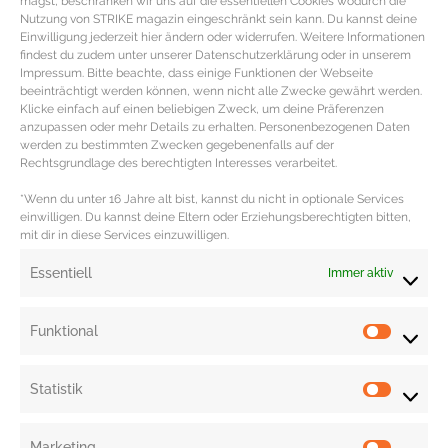
magst, beschränken wir uns auf die essentiellen Cookies wodurch die
Nutzung von STRIKE magazin eingeschränkt sein kann. Du kannst deine
Einwilligung jederzeit hier ändern oder widerrufen. Weitere Informationen
findest du zudem unter unserer Datenschutzerklärung oder in unserem
Impressum. Bitte beachte, dass einige Funktionen der Webseite
beeinträchtigt werden können, wenn nicht alle Zwecke gewährt werden.
Klicke einfach auf einen beliebigen Zweck, um deine Präferenzen
anzupassen oder mehr Details zu erhalten. Personenbezogenen Daten
werden zu bestimmten Zwecken gegebenenfalls auf der
REZEPT – Paleo Brokkoli Zucchini
Rechtsgrundlage des berechtigten Interesses verarbeitet.
Pizza mit Spinat Pesto
*Wenn du unter 16 Jahre alt bist, kannst du nicht in optionale Services
einwilligen. Du kannst deine Eltern oder Erziehungsberechtigten bitten,
mit dir in diese Services einzuwilligen.
Paleo Pizza Rezept mit Brokkoli, Zucchini & Spinat Pesto
Zutaten für den glutenfreien pizza Boden 300 g frischer
Essentiell
Immer aktiv
Brokkoli 200
MEHR DAZU »
Funktional
Statistik
Marketing