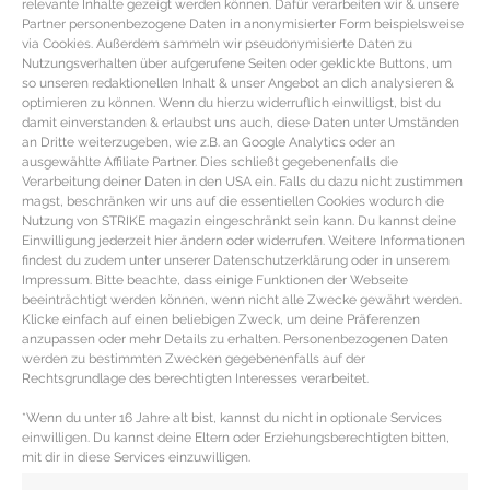
relevante Inhalte gezeigt werden können. Dafür verarbeiten wir & unsere
Partner personenbezogene Daten in anonymisierter Form beispielsweise
via Cookies. Außerdem sammeln wir pseudonymisierte Daten zu
Nutzungsverhalten über aufgerufene Seiten oder geklickte Buttons, um
so unseren redaktionellen Inhalt & unser Angebot an dich analysieren &
optimieren zu können. Wenn du hierzu widerruflich einwilligst, bist du
damit einverstanden & erlaubst uns auch, diese Daten unter Umständen
an Dritte weiterzugeben, wie z.B. an Google Analytics oder an
ausgewählte Affiliate Partner. Dies schließt gegebenenfalls die
Verarbeitung deiner Daten in den USA ein. Falls du dazu nicht zustimmen
magst, beschränken wir uns auf die essentiellen Cookies wodurch die
Nutzung von STRIKE magazin eingeschränkt sein kann. Du kannst deine
Einwilligung jederzeit hier ändern oder widerrufen. Weitere Informationen
findest du zudem unter unserer Datenschutzerklärung oder in unserem
Impressum. Bitte beachte, dass einige Funktionen der Webseite
REZEPT – Mini Cheesecakes mit
beeinträchtigt werden können, wenn nicht alle Zwecke gewährt werden.
Klicke einfach auf einen beliebigen Zweck, um deine Präferenzen
Oreoboden und Blaubeeren
anzupassen oder mehr Details zu erhalten. Personenbezogenen Daten
werden zu bestimmten Zwecken gegebenenfalls auf der
Rechtsgrundlage des berechtigten Interesses verarbeitet.
Mini Cheesecake Rezept mit Oreo-Cookie-Boden &
Blaubeeren Zutaten für die Mini-Cakes mit Oreos &
*Wenn du unter 16 Jahre alt bist, kannst du nicht in optionale Services
Blaubeeren Muffinform Papier-Muffinförmchen 150 g
einwilligen. Du kannst deine Eltern oder Erziehungsberechtigten bitten,
Oreo
mit dir in diese Services einzuwilligen.