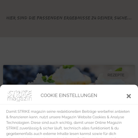
Hier sind die passenden Ergebnisse zu deiner Suche...
REZEPTE
COOKIE EINSTELLUNGEN
Damit STRIKE magazin seine redaktionellen Beiträge werbefrei anbieten
& finanzieren kann, nutzt unsere Magazin Website Cookies & Analyse
Technologien. Diese sind auch wichtig, damit unser Online Magazin
STRIKE zuverlässig & sicher läuft, technisch alles funktioniert & du
gegebenenfalls auch externe Inhalte lesen kannst sowie für dich