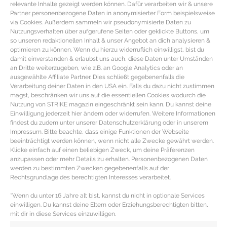
relevante Inhalte gezeigt werden können. Dafür verarbeiten wir & unsere
Partner personenbezogene Daten in anonymisierter Form beispielsweise
via Cookies. Außerdem sammeln wir pseudonymisierte Daten zu
Nutzungsverhalten über aufgerufene Seiten oder geklickte Buttons, um
so unseren redaktionellen Inhalt & unser Angebot an dich analysieren &
optimieren zu können. Wenn du hierzu widerruflich einwilligst, bist du
damit einverstanden & erlaubst uns auch, diese Daten unter Umständen
an Dritte weiterzugeben, wie z.B. an Google Analytics oder an
ausgewählte Affiliate Partner. Dies schließt gegebenenfalls die
Verarbeitung deiner Daten in den USA ein. Falls du dazu nicht zustimmen
magst, beschränken wir uns auf die essentiellen Cookies wodurch die
Nutzung von STRIKE magazin eingeschränkt sein kann. Du kannst deine
Einwilligung jederzeit hier ändern oder widerrufen. Weitere Informationen
findest du zudem unter unserer Datenschutzerklärung oder in unserem
Impressum. Bitte beachte, dass einige Funktionen der Webseite
INVESTMENT PIECE ARMBANDUHR – Die
beeinträchtigt werden können, wenn nicht alle Zwecke gewährt werden.
Klicke einfach auf einen beliebigen Zweck, um deine Präferenzen
schönsten Damenuhren unter den
anzupassen oder mehr Details zu erhalten. Personenbezogenen Daten
Klassikern
werden zu bestimmten Zwecken gegebenenfalls auf der
Rechtsgrundlage des berechtigten Interesses verarbeitet.
Luxus Armbanduhren für Sie Angefangen bei cleanen
*Wenn du unter 16 Jahre alt bist, kannst du nicht in optionale Services
Modellen über die zeitlosen Klassiker und modernen
einwilligen. Du kannst deine Eltern oder Erziehungsberechtigten bitten,
mit dir in diese Services einzuwilligen.
Smartwatches bis hin zu dem ultimativen