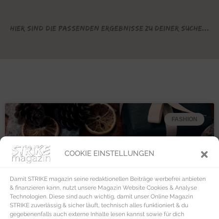
Hier sind die passenden Ergebnisse zu deiner Suche...
FASHION
COOKIE EINSTELLUNGEN
Damit STRIKE magazin seine redaktionellen Beiträge werbefrei anbieten
& finanzieren kann, nutzt unsere Magazin Website Cookies & Analyse
Technologien. Diese sind auch wichtig, damit unser Online Magazin
STRIKE zuverlässig & sicher läuft, technisch alles funktioniert & du
gegebenenfalls auch externe Inhalte lesen kannst sowie für dich