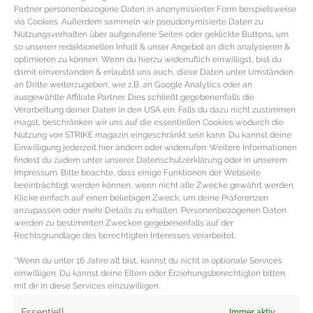
Partner personenbezogene Daten in anonymisierter Form beispielsweise
via Cookies. Außerdem sammeln wir pseudonymisierte Daten zu
Nutzungsverhalten über aufgerufene Seiten oder geklickte Buttons, um
so unseren redaktionellen Inhalt & unser Angebot an dich analysieren &
optimieren zu können. Wenn du hierzu widerruflich einwilligst, bist du
damit einverstanden & erlaubst uns auch, diese Daten unter Umständen
an Dritte weiterzugeben, wie z.B. an Google Analytics oder an
ausgewählte Affiliate Partner. Dies schließt gegebenenfalls die
Verarbeitung deiner Daten in den USA ein. Falls du dazu nicht zustimmen
magst, beschränken wir uns auf die essentiellen Cookies wodurch die
Nutzung von STRIKE magazin eingeschränkt sein kann. Du kannst deine
Einwilligung jederzeit hier ändern oder widerrufen. Weitere Informationen
findest du zudem unter unserer Datenschutzerklärung oder in unserem
Impressum. Bitte beachte, dass einige Funktionen der Webseite
beeinträchtigt werden können, wenn nicht alle Zwecke gewährt werden.
STYLE GUIDE – Der perfekte Winter
Klicke einfach auf einen beliebigen Zweck, um deine Präferenzen
Look fürs Business
anzupassen oder mehr Details zu erhalten. Personenbezogenen Daten
werden zu bestimmten Zwecken gegebenenfalls auf der
Rechtsgrundlage des berechtigten Interesses verarbeitet.
Stylingtipps – perfekt gestylt fürs office & business im
*Wenn du unter 16 Jahre alt bist, kannst du nicht in optionale Services
Winter Mit dem klassischen Zweiteiler bestehend aus
einwilligen. Du kannst deine Eltern oder Erziehungsberechtigten bitten,
Hose oder Rock plus
mit dir in diese Services einzuwilligen.
MEHR DAZU »
Essentiell
Immer aktiv