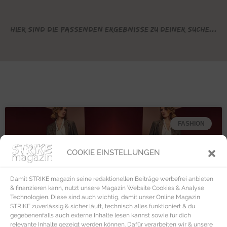
Hier sind die passenden Ergebnisse zu deiner Suche...
FASHION
COOKIE EINSTELLUNGEN
Damit STRIKE magazin seine redaktionellen Beiträge werbefrei anbieten
& finanzieren kann, nutzt unsere Magazin Website Cookies & Analyse
Technologien. Diese sind auch wichtig, damit unser Online Magazin
STRIKE zuverlässig & sicher läuft, technisch alles funktioniert & du
gegebenenfalls auch externe Inhalte lesen kannst sowie für dich
relevante Inhalte gezeigt werden können. Dafür verarbeiten wir & unsere