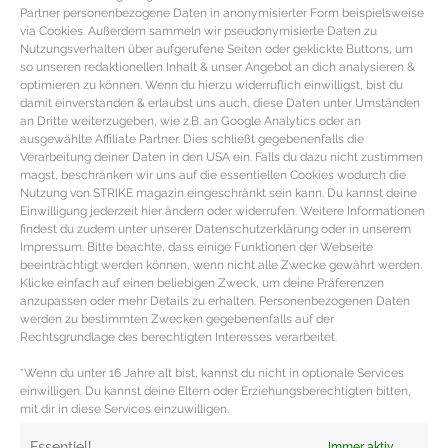
Partner personenbezogene Daten in anonymisierter Form beispielsweise
via Cookies. Außerdem sammeln wir pseudonymisierte Daten zu
Nutzungsverhalten über aufgerufene Seiten oder geklickte Buttons, um
so unseren redaktionellen Inhalt & unser Angebot an dich analysieren &
optimieren zu können. Wenn du hierzu widerruflich einwilligst, bist du
damit einverstanden & erlaubst uns auch, diese Daten unter Umständen
an Dritte weiterzugeben, wie z.B. an Google Analytics oder an
ausgewählte Affiliate Partner. Dies schließt gegebenenfalls die
Verarbeitung deiner Daten in den USA ein. Falls du dazu nicht zustimmen
magst, beschränken wir uns auf die essentiellen Cookies wodurch die
Nutzung von STRIKE magazin eingeschränkt sein kann. Du kannst deine
Einwilligung jederzeit hier ändern oder widerrufen. Weitere Informationen
findest du zudem unter unserer Datenschutzerklärung oder in unserem
Impressum. Bitte beachte, dass einige Funktionen der Webseite
beeinträchtigt werden können, wenn nicht alle Zwecke gewährt werden.
STYLINGTIPPS – Der perfekte
Klicke einfach auf einen beliebigen Zweck, um deine Präferenzen
Frühlingslook fürs Business
anzupassen oder mehr Details zu erhalten. Personenbezogenen Daten
werden zu bestimmten Zwecken gegebenenfalls auf der
Rechtsgrundlage des berechtigten Interesses verarbeitet.
Stylingtipps – Das perfekte Business Outfit für den
*Wenn du unter 16 Jahre alt bist, kannst du nicht in optionale Services
Frühling Endlich wieder Frühling und deshalb höchste
einwilligen. Du kannst deine Eltern oder Erziehungsberechtigten bitten,
Zeit die Winterkleidung gegen herrlich
mit dir in diese Services einzuwilligen.
MEHR DAZU »
Essentiell
Immer aktiv