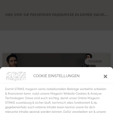
Hier sind die passenden Ergebnisse zu deiner Suche...
FASHION
COOKIE EINSTELLUNGEN
Damit STRIKE magazin seine redaktionellen Beiträge werbefrei anbieten
& finanzieren kann, nutzt unsere Magazin Website Cookies & Analyse
Technologien. Diese sind auch wichtig, damit unser Online Magazin
STRIKE zuverlässig & sicher läuft, technisch alles funktioniert & du
gegebenenfalls auch externe Inhalte lesen kannst sowie für dich
relevante Inhalte gezeigt werden können. Dafür verarbeiten wir & unsere