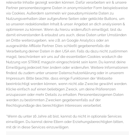
relevante Inhalte gezeigt werden können. Dafür verarbeiten wir & unsere
Partner personenbezogene Daten in anonymisierter Form beispielsweise
via Cookies. Außerdem sammeln wir pseudonymisierte Daten zu
Nutzungsverhalten über aufgerufene Seiten oder geklickte Buttons, um
so unseren redaktionellen Inhalt & unser Angebot an dich analysieren &
optimieren zu können. Wenn du hierzu widerruflich einwilligst, bist du
damit einverstanden & erlaubst uns auch, diese Daten unter Umständen
an Dritte weiterzugeben, wie z.B. an Google Analytics oder an
ausgewählte Affiliate Partner. Dies schließt gegebenenfalls die
Verarbeitung deiner Daten in den USA ein. Falls du dazu nicht zustimmen
magst, beschränken wir uns auf die essentiellen Cookies wodurch die
Nutzung von STRIKE magazin eingeschränkt sein kann. Du kannst deine
Einwilligung jederzeit hier ändern oder widerrufen. Weitere Informationen
findest du zudem unter unserer Datenschutzerklärung oder in unserem
Impressum. Bitte beachte, dass einige Funktionen der Webseite
WOHNINSPIRATION – Dekoration,
beeinträchtigt werden können, wenn nicht alle Zwecke gewährt werden.
Klicke einfach auf einen beliebigen Zweck, um deine Präferenzen
Möbel und Accessoires im Botanical
anzupassen oder mehr Details zu erhalten. Personenbezogenen Daten
Look
werden zu bestimmten Zwecken gegebenenfalls auf der
Rechtsgrundlage des berechtigten Interesses verarbeitet.
Dekotipps, Möbel & Wohn-Accessoires für den
*Wenn du unter 16 Jahre alt bist, kannst du nicht in optionale Services
Botanical Look Die Sehnsucht nach grüner Natur sorgte
einwilligen. Du kannst deine Eltern oder Erziehungsberechtigten bitten,
mit dir in diese Services einzuwilligen.
dieses Jahr für den Wohntrend Botanical