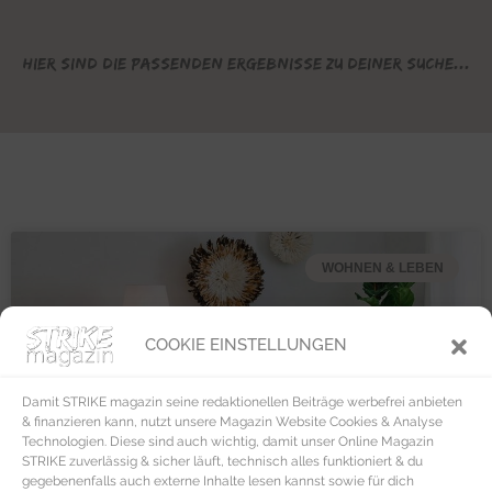
Hier sind die passenden Ergebnisse zu deiner Suche...
WOHNEN & LEBEN
COOKIE EINSTELLUNGEN
Damit STRIKE magazin seine redaktionellen Beiträge werbefrei anbieten
& finanzieren kann, nutzt unsere Magazin Website Cookies & Analyse
Technologien. Diese sind auch wichtig, damit unser Online Magazin
STRIKE zuverlässig & sicher läuft, technisch alles funktioniert & du
gegebenenfalls auch externe Inhalte lesen kannst sowie für dich