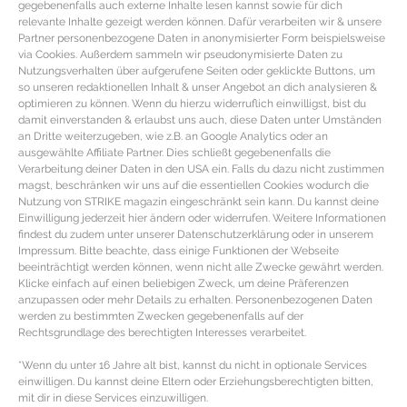
gegebenenfalls auch externe Inhalte lesen kannst sowie für dich
relevante Inhalte gezeigt werden können. Dafür verarbeiten wir & unsere
Partner personenbezogene Daten in anonymisierter Form beispielsweise
via Cookies. Außerdem sammeln wir pseudonymisierte Daten zu
Nutzungsverhalten über aufgerufene Seiten oder geklickte Buttons, um
so unseren redaktionellen Inhalt & unser Angebot an dich analysieren &
optimieren zu können. Wenn du hierzu widerruflich einwilligst, bist du
damit einverstanden & erlaubst uns auch, diese Daten unter Umständen
an Dritte weiterzugeben, wie z.B. an Google Analytics oder an
ausgewählte Affiliate Partner. Dies schließt gegebenenfalls die
Verarbeitung deiner Daten in den USA ein. Falls du dazu nicht zustimmen
magst, beschränken wir uns auf die essentiellen Cookies wodurch die
Nutzung von STRIKE magazin eingeschränkt sein kann. Du kannst deine
Einwilligung jederzeit hier ändern oder widerrufen. Weitere Informationen
findest du zudem unter unserer Datenschutzerklärung oder in unserem
Impressum. Bitte beachte, dass einige Funktionen der Webseite
beeinträchtigt werden können, wenn nicht alle Zwecke gewährt werden.
Online Reinigungsdienst Book a
Klicke einfach auf einen beliebigen Zweck, um deine Präferenzen
anzupassen oder mehr Details zu erhalten. Personenbezogenen Daten
Tiger im Test plus die wichtigsten
werden zu bestimmten Zwecken gegebenenfalls auf der
Fakten
Rechtsgrundlage des berechtigten Interesses verarbeitet.
*Wenn du unter 16 Jahre alt bist, kannst du nicht in optionale Services
Reinigungsservice book a tiger im Test plus die
einwilligen. Du kannst deine Eltern oder Erziehungsberechtigten bitten,
mit dir in diese Services einzuwilligen.
wichtigsten Fakten Staubmäuse statt Haustier, fahles