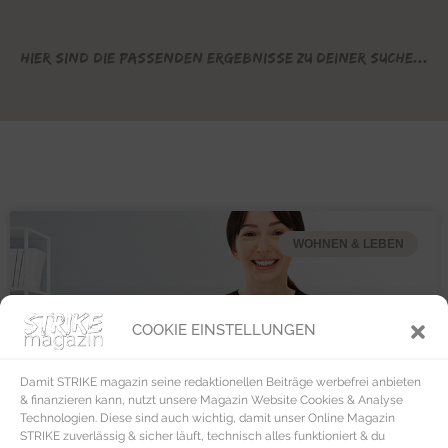
Hier sind die passenden Ergebnisse zu deiner Suche...
WOHNEN & LEBEN
COOKIE EINSTELLUNGEN
Damit STRIKE magazin seine redaktionellen Beiträge werbefrei anbieten
& finanzieren kann, nutzt unsere Magazin Website Cookies & Analyse
Technologien. Diese sind auch wichtig, damit unser Online Magazin
STRIKE zuverlässig & sicher läuft, technisch alles funktioniert & du