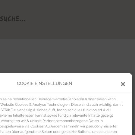
Suche...
COOKIE EINSTELLUNGEN
seine redaktionellen Beiträge werbefrei anbieten & finanzieren kann,
 Website Cookies & Analyse Technologien. Diese sind auch wichtig, damit
TRIKE zuverlässig & sicher läuft, technisch alles funktioniert & du
xterne Inhalte lesen kannst sowie für dich relevante Inhalte gezeigt
 verarbeiten wir & unsere Partner personenbezogene Daten in
beispielsweise via Cookies. Außerdem sammeln wir pseudonymisierte
alten über aufgerufene Seiten oder geklickte Buttons, um so unseren