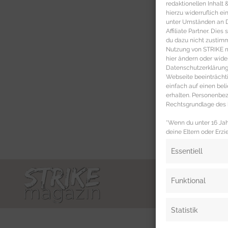
redaktionellen Inhalt
hierzu widerruflich ei
unter Umständen an Dr
Affiliate Partner. Die
du dazu nicht zustim
Nutzung von STRIKE ma
hier ändern oder wide
Datenschutzerklärung 
Webseite beeinträcht
einfach auf einen be
erhalten. Personenb
Rechtsgrundlage des b
*Wenn du unter 16 Jahr
deine Eltern oder Erzi
Essentiell
Funktional
Statistik