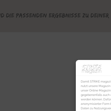
nd die passenden Ergebnisse zu deiner 
Damit STRIKE magazin 
nutzt unsere Magazin
unser Online Magazin S
gegebenenfalls auch e
werden können. Dafür
anonymisierter Form 
Daten zu Nutzungsverh