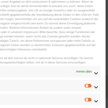
 & unser Angebot an dich analysieren & optimieren zu können. Wenn du
nwilligst, bist du damit einverstanden & erlaubst uns auch, diese Daten
itte weiterzugeben, wie z.B. an Google Analytics oder an ausgewählte
s schließt gegebenenfalls die Verarbeitung deiner Daten in den USA ein. Falls
men magst, beschränken wir uns auf die essentiellen Cookies wodurch die
gazin eingeschränkt sein kann. Du kannst deine Einwilligung jederzeit
rrufen. Weitere Informationen findest du zudem unter unserer
oder in unserem Impressum. Bitte beachte, dass einige Funktionen der
igt werden können, wenn nicht alle Zwecke gewährt werden. Klicke
liebigen Zweck, um deine Präferenzen anzupassen oder mehr Details zu
ezogenen Daten werden zu bestimmten Zwecken gegebenenfalls auf der
erechtigten Interesses verarbeitet.
e alt bist, kannst du nicht in optionale Services einwilligen. Du kannst
ehungsberechtigten bitten, mit dir in diese Services einzuwilligen.
Immer aktiv